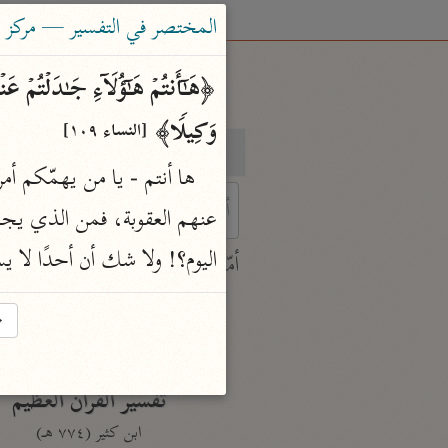
المختصر في التفسير — مركز ت
وَكِیلࣰا﴾ 
[النساء ١٠٩]
بحث
تفسير
 characters for results.
اليوم؟! ولا شك أن أحدًا لا 
أمّهات
جامع البيان
→
ابن جرير الطبري (٣١٠ هـ)
نحو ٢٨ مجلدًا
تفسير القرآن العظيم
ابن كثير (٧٧٤ هـ)