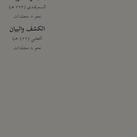
السمرقندي (٣٧٣ هـ)
نحو ٥ مجلدات
الكشف والبيان
الثعلبي (٤٢٧ هـ)
نحو ٨ مجلدات