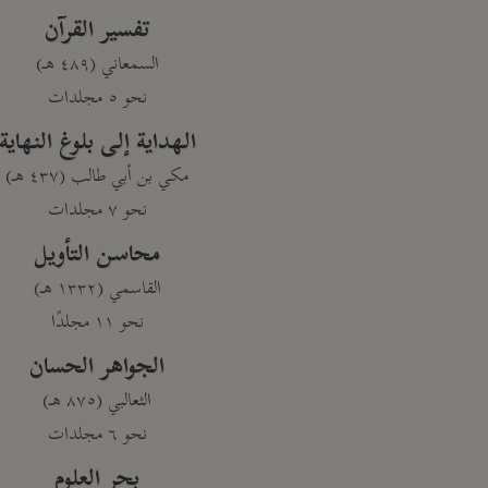
تفسير القرآن
السمعاني (٤٨٩ هـ)
نحو ٥ مجلدات
الهداية إلى بلوغ النهاية
مكي بن أبي طالب (٤٣٧ هـ)
نحو ٧ مجلدات
محاسن التأويل
القاسمي (١٣٣٢ هـ)
نحو ١١ مجلدًا
الجواهر الحسان
الثعالبي (٨٧٥ هـ)
نحو ٦ مجلدات
بحر العلوم