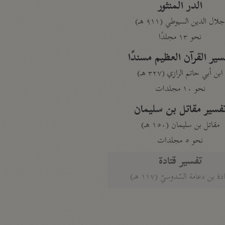
الدر المنثور
لال الدين السيوطي (٩١١ هـ)
نحو ١٣ مجلدًا
سير القرآن العظيم مسندًا
ابن أبي حاتم الرازي (٣٢٧ هـ)
نحو ١٠ مجلدات
فسير مقاتل بن سليمان
مقاتل بن سليمان (١٥٠ هـ)
نحو ٥ مجلدات
تفسير قتادة
دة بن دعامة السّدوسيّ (١١٧ هـ)