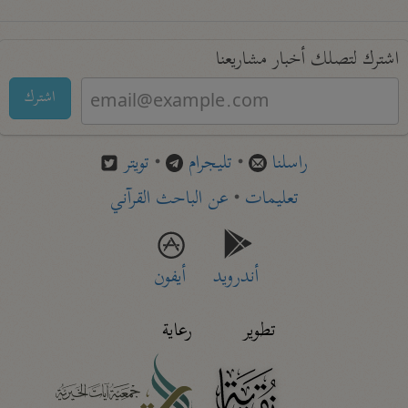
اشترك لتصلك أخبار مشاريعنا
اشترك
راسلنا
•
تليجرام
•
تويتر
تعليمات
•
عن الباحث القرآني
أندرويد
أيفون
تطوير
رعاية