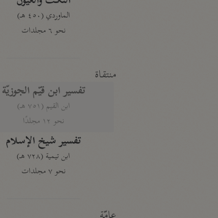
النكت والعيون
الماوردي (٤٥٠ هـ)
نحو ٦ مجلدات
منتقاة
تفسير ابن قيّم الجوزيّة
ابن القيم (٧٥١ هـ)
نحو ١٢ مجلدًا
تفسير شيخ الإسلام
ابن تيمية (٧٢٨ هـ)
نحو ٧ مجلدات
عامّة