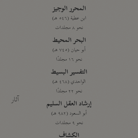
المحرر الوجيز
ابن عطية (٥٤٦ هـ)
نحو ٨ مجلدات
البحر المحيط
أبو حيان (٧٤٥ هـ)
نحو ١٦ مجلدًا
التفسير البسيط
الواحدي (٤٦٨ هـ)
نحو ٢٢ مجلدًا
آثار
إرشاد العقل السليم
أبو السعود (٩٨٢ هـ)
نحو ٩ مجلدات
الكشاف