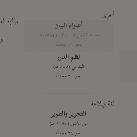
أخرى
مركَّزة الع
أضواء البيان
محمد الأمين الشنقيطي (١٣٩٤ هـ)
الم
نحو ١١ مجلدًا
نظم الدرر
البقاعي (٨٨٥ هـ)
نحو ٢٠ مجلدًا
لغة وبلاغة
التحرير والتنوير
ابن عاشور (١٣٩٣ هـ)
نحو ٢٤ مجلدًا