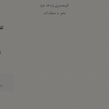
الزمخشري (٥٣٨ هـ)
ج
نحو ٨ مجلدات
تف
ت
قتا