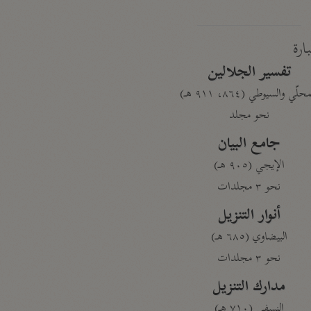
بارة
تفسير الجلالين
حلّي والسيوطي (٨٦٤، ٩١١ هـ)
نحو مجلد
جامع البيان
الإيجي (٩٠٥ هـ)
نحو ٣ مجلدات
أنوار التنزيل
البيضاوي (٦٨٥ هـ)
نحو ٣ مجلدات
مدارك التنزيل
النسفي (٧١٠ هـ)