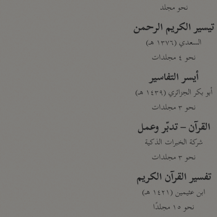
نحو مجلد
تيسير الكريم الرحمن
السعدي (١٣٧٦ هـ)
نحو ٤ مجلدات
أيسر التفاسير
أبو بكر الجزائري (١٤٣٩ هـ)
نحو ٣ مجلدات
القرآن – تدبّر وعمل
شركة الخبرات الذكية
نحو ٣ مجلدات
تفسير القرآن الكريم
ابن عثيمين (١٤٢١ هـ)
نحو ١٥ مجلدًا