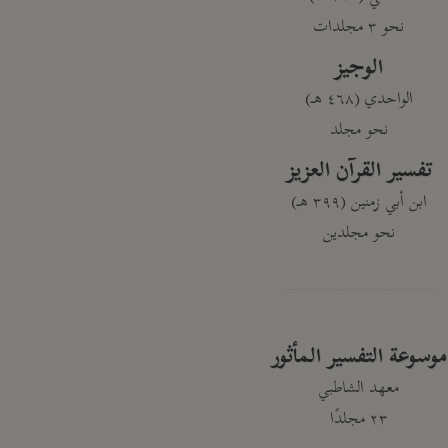
نحو ٣ مجلدات
الوجيز
الواحدي (٤٦٨ هـ)
نحو مجلد
تفسير القرآن العزيز
ابن أبي زمنين (٣٩٩ هـ)
نحو مجلدين
موسوعة التفسير المأثور
معهد الشاطبي
٢٣ مجلدًا