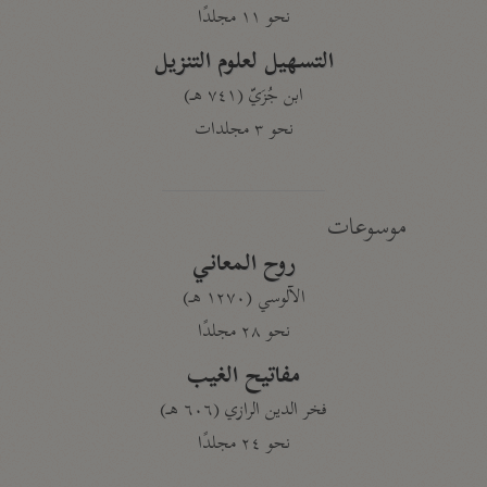
نحو ١١ مجلدًا
التسهيل لعلوم التنزيل
ابن جُزَيّ (٧٤١ هـ)
نحو ٣ مجلدات
موسوعات
روح المعاني
الآلوسي (١٢٧٠ هـ)
نحو ٢٨ مجلدًا
مفاتيح الغيب
فخر الدين الرازي (٦٠٦ هـ)
نحو ٢٤ مجلدًا