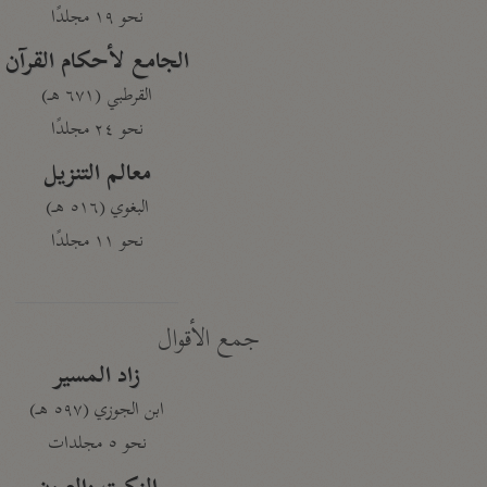
نحو ١٩ مجلدًا
الجامع لأحكام القرآن
القرطبي (٦٧١ هـ)
نحو ٢٤ مجلدًا
معالم التنزيل
البغوي (٥١٦ هـ)
نحو ١١ مجلدًا
جمع الأقوال
زاد المسير
ابن الجوزي (٥٩٧ هـ)
نحو ٥ مجلدات