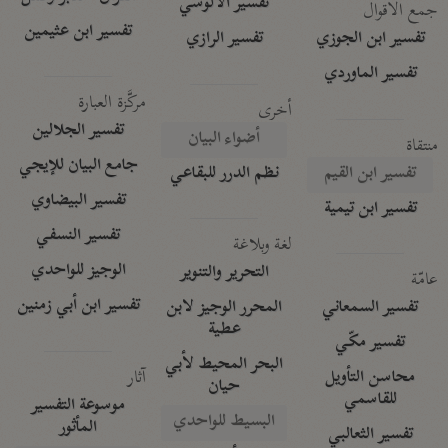
تفسير الآلوسي
جمع الأقوال
تفسير ابن عثيمين
تفسير ابن الجوزي
تفسير الرازي
تفسير الماوردي
مركَّزة العبارة
أخرى
تفسير الجلالين
أضواء البيان
منتقاة
جامع البيان للإيجي
تفسير ابن القيم
نظم الدرر للبقاعي
تفسير البيضاوي
تفسير ابن تيمية
تفسير النسفي
لغة وبلاغة
الوجيز للواحدي
التحرير والتنوير
عامّة
تفسير ابن أبي زمنين
تفسير السمعاني
المحرر الوجيز لابن
عطية
تفسير مكّي
البحر المحيط لأبي
آثار
محاسن التأويل
حيان
للقاسمي
موسوعة التفسير
البسيط للواحدي
المأثور
تفسير الثعالبي