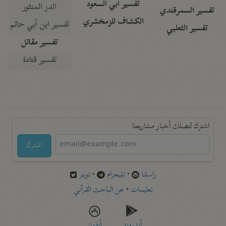
تفسير أبي السعود
الدر المنثور
تفسير السمرقندي
الكشاف للزمخشري
تفسير ابن أبي حاتم
تفسير الثعلبي
تفسير مقاتل
تفسير قتادة
اشترك لتصلك أخبار مشاريعنا
اشترك
راسلنا
•
تليجرام
•
تويتر
تعليمات
•
عن الباحث القرآني
أندرويد
أيفون