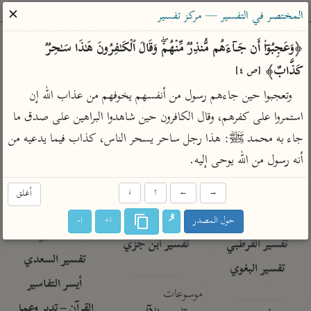
ساهم معنا في نشر القرآن والعلم الشرعي
✕
المختصر في التفسير — مركز تفسير
الباحث القرآني
﴿وَعَجِبُوۤا۟ أَن جَاۤءَهُم مُّنذِرࣱ مِّنۡهُمۡۖ وَقَالَ ٱلۡكَـٰفِرُونَ هَـٰذَا سَـٰحِرࣱ 
كَذَّابٌ﴾ 
[ص ٤]
بحث
تفسير
علوم
مصاحف
معاجم
وتعجبوا حين جاءهم رسول من أنفسهم يخوفهم من عذاب الله إن 
استمروا على كفرهم، وقال الكافرون حين شاهدوا البراهين على صدق ما 
جاء به محمد ﷺ: هذا رجل ساحر يسحر الناس، كذاب فيما يدعيه من 
Type 2 or more characters for results.
أنه رسول من الله يوحى إليه.
Type 1 or more
أمّهات
عامّة
معاصرة
characters for results.
→
←
↑
↓
أغلق
تفسير الطبري
فتح البيان للقنوجي
الميسر
تفسير ابن كثير
فتح القدير للشوكاني
المختصر في
حول المصدر
ا+
ا-
التفسير
تفسير القرطبي
تفسير ابن جزي
تفسير السعدي
تفسير البغوي
أيسر التفاسير
موسوعات
القرآن – تدبر وعمل