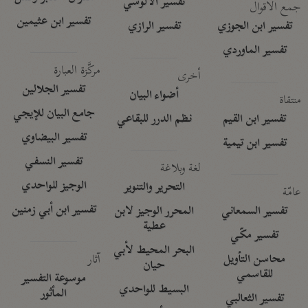
تفسير الآلوسي
جمع الأقوال
تفسير ابن عثيمين
تفسير ابن الجوزي
تفسير الرازي
تفسير الماوردي
مركَّزة العبارة
أخرى
تفسير الجلالين
أضواء البيان
منتقاة
جامع البيان للإيجي
تفسير ابن القيم
نظم الدرر للبقاعي
تفسير البيضاوي
تفسير ابن تيمية
تفسير النسفي
لغة وبلاغة
الوجيز للواحدي
التحرير والتنوير
عامّة
تفسير ابن أبي زمنين
تفسير السمعاني
المحرر الوجيز لابن
عطية
تفسير مكّي
البحر المحيط لأبي
آثار
محاسن التأويل
حيان
للقاسمي
موسوعة التفسير
البسيط للواحدي
المأثور
تفسير الثعالبي