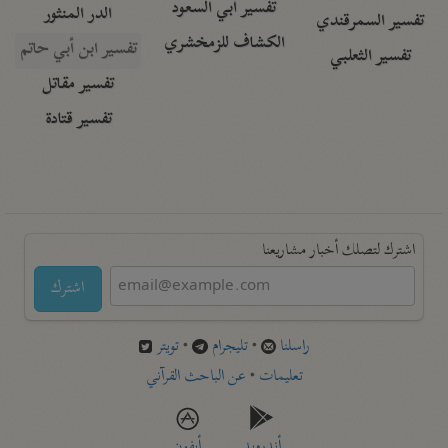
تفسير أبي السعود
الدر المنثور
تفسير السمرقندي
الكشاف للزمخشري
تفسير ابن أبي حاتم
تفسير الثعلبي
تفسير مقاتل
تفسير قتادة
اشترك لتصلك أخبار مشاريعنا
اشترك
راسلنا
•
تليجرام
•
تويتر
تعليمات
•
عن الباحث القرآني
أندرويد
أيفون