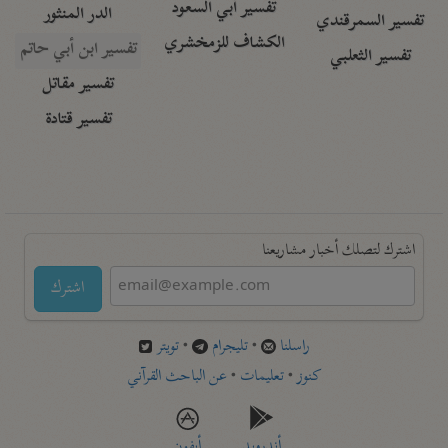
تفسير أبي السعود
الدر المنثور
تفسير السمرقندي
الكشاف للزمخشري
تفسير ابن أبي حاتم
تفسير الثعلبي
تفسير مقاتل
تفسير قتادة
اشترك لتصلك أخبار مشاريعنا
اشترك
راسلنا
•
تليجرام
•
تويتر
كنوز
•
تعليمات
•
عن الباحث القرآني
أندرويد
أيفون