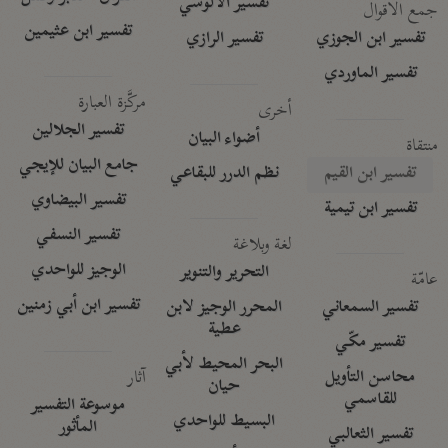
تفسير الآلوسي
جمع الأقوال
تفسير ابن عثيمين
تفسير ابن الجوزي
تفسير الرازي
تفسير الماوردي
مركَّزة العبارة
أخرى
تفسير الجلالين
أضواء البيان
منتقاة
جامع البيان للإيجي
تفسير ابن القيم
نظم الدرر للبقاعي
تفسير البيضاوي
تفسير ابن تيمية
تفسير النسفي
لغة وبلاغة
الوجيز للواحدي
التحرير والتنوير
عامّة
تفسير ابن أبي زمنين
تفسير السمعاني
المحرر الوجيز لابن
عطية
تفسير مكّي
البحر المحيط لأبي
آثار
محاسن التأويل
حيان
للقاسمي
موسوعة التفسير
البسيط للواحدي
المأثور
تفسير الثعالبي