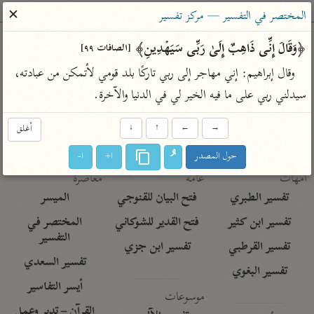
ساهم معنا في نشر القرآن والعلم الشرعي
✕
المختصر في التفسير — مركز تفسير
الباحث القرآني
﴿وَقَالَ إِنِّی ذَاهِبٌ إِلَىٰ رَبِّی سَیَهۡدِینِ﴾ 
[الصافات ٩٩]
وقال إبراهيم: إني مهاجر إلى ربي تاركًا بلد قومي لأتمكن من عبادته، 
بحث
تفسير
علوم
مصاحف
معاجم
سيدلني ربي على ما فيه الخير لي في الدنيا والآخرة.
→
←
↑
↓
أغلق
Type 2 or more characters for results.
حول المصدر
ا+
ا-
Type 1 or more
أمّهات
عامّة
معاصرة
characters for results.
تفسير الطبري
فتح البيان للقنوجي
الميسر
تفسير ابن كثير
فتح القدير للشوكاني
المختصر في
التفسير
تفسير القرطبي
تفسير ابن جزي
تفسير السعدي
تفسير البغوي
أيسر التفاسير
موسوعات
القرآن – تدبر وعمل