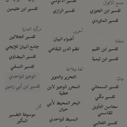
تفسير الآلوسي
جمع الأقوال
تفسير ابن عثيمين
تفسير ابن الجوزي
تفسير الرازي
تفسير الماوردي
مركَّزة العبارة
أخرى
تفسير الجلالين
أضواء البيان
منتقاة
جامع البيان للإيجي
تفسير ابن القيم
نظم الدرر للبقاعي
تفسير البيضاوي
تفسير ابن تيمية
تفسير النسفي
لغة وبلاغة
الوجيز للواحدي
التحرير والتنوير
عامّة
تفسير ابن أبي زمنين
تفسير السمعاني
المحرر الوجيز لابن
عطية
تفسير مكّي
البحر المحيط لأبي
آثار
محاسن التأويل
حيان
للقاسمي
موسوعة التفسير
البسيط للواحدي
المأثور
تفسير الثعالبي