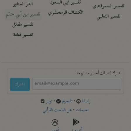
تفسير أبي السعود
الدر المنثور
تفسير السمرقندي
الكشاف للزمخشري
تفسير ابن أبي حاتم
تفسير الثعلبي
تفسير مقاتل
تفسير قتادة
اشترك لتصلك أخبار مشاريعنا
اشترك
راسلنا
•
تليجرام
•
تويتر
تعليمات
•
عن الباحث القرآني
أندرويد
أيفون