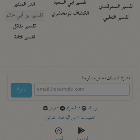
تفسير أبي السعود
الدر المنثور
تفسير السمرقندي
الكشاف للزمخشري
تفسير ابن أبي حاتم
تفسير الثعلبي
تفسير مقاتل
تفسير قتادة
اشترك لتصلك أخبار مشاريعنا
اشترك
راسلنا
•
تليجرام
•
تويتر
تعليمات
•
عن الباحث القرآني
أندرويد
أيفون