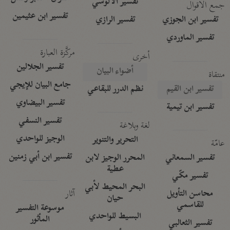
تفسير الآلوسي
جمع الأقوال
تفسير ابن عثيمين
تفسير ابن الجوزي
تفسير الرازي
تفسير الماوردي
مركَّزة العبارة
أخرى
تفسير الجلالين
أضواء البيان
منتقاة
جامع البيان للإيجي
تفسير ابن القيم
نظم الدرر للبقاعي
تفسير البيضاوي
تفسير ابن تيمية
تفسير النسفي
لغة وبلاغة
الوجيز للواحدي
التحرير والتنوير
عامّة
تفسير ابن أبي زمنين
تفسير السمعاني
المحرر الوجيز لابن
عطية
تفسير مكّي
البحر المحيط لأبي
آثار
محاسن التأويل
حيان
للقاسمي
موسوعة التفسير
البسيط للواحدي
المأثور
تفسير الثعالبي