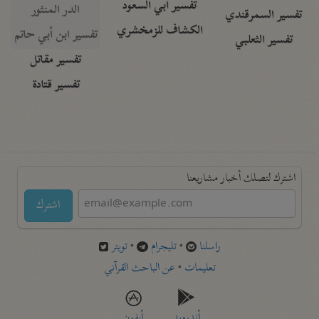
تفسير أبي السعود
الدر المنثور
تفسير السمرقندي
الكشاف للزمخشري
تفسير ابن أبي حاتم
تفسير الثعلبي
تفسير مقاتل
تفسير قتادة
اشترك لتصلك أخبار مشاريعنا
اشترك
راسلنا
•
تليجرام
•
تويتر
تعليمات
•
عن الباحث القرآني
أندرويد
أيفون