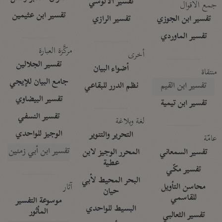
تفسير الآلوسي
جمع الأقوال
تفسير ابن عثيمين
تفسير ابن الجوزي
تفسير الرازي
تفسير الماوردي
مركَّزة العبارة
أخرى
تفسير الجلالين
أضواء البيان
منتقاة
جامع البيان للإيجي
تفسير ابن القيم
نظم الدرر للبقاعي
تفسير البيضاوي
تفسير ابن تيمية
تفسير النسفي
لغة وبلاغة
الوجيز للواحدي
التحرير والتنوير
عامّة
تفسير ابن أبي زمنين
تفسير السمعاني
المحرر الوجيز لابن
عطية
تفسير مكّي
البحر المحيط لأبي
آثار
محاسن التأويل
حيان
للقاسمي
موسوعة التفسير
البسيط للواحدي
المأثور
تفسير الثعالبي