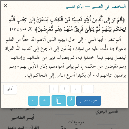
ساهم معنا في نشر القرآن والعلم الشرعي
✕
المختصر في التفسير — مركز تفسير
الباحث القرآني
﴿أَلَمۡ تَرَ إِلَى ٱلَّذِینَ أُوتُوا۟ نَصِیبࣰا مِّنَ ٱلۡكِتَـٰبِ یُدۡعَوۡنَ إِلَىٰ كِتَـٰبِ ٱللَّهِ 
لِیَحۡكُمَ بَیۡنَهُمۡ ثُمَّ یَتَوَلَّىٰ فَرِیقࣱ مِّنۡهُمۡ وَهُم مُّعۡرِضُونَ﴾ 
[آل عمران ٢٣]
بحث
تفسير
علوم
مصاحف
معاجم
ألم تنظر - أيها النبي - إلى حال اليهود الذين آتاهم الله حظًّا من العلم 
بالتوراة وما دلَّت عليه من نبوتك، يُدْعَون إلى الرجوع إلى كتاب الله التوراة 
ليفصل بينهم فيما اختلفوا فيه، ثم ينصرف فريق من علمائهم ورؤسائهم 
Type 2 or more characters for results.
وهم مُعْرِضون عن حكمه إذ لم يوافق أهواءهم، وكان الأولى بهم - وهم 
Type 1 or more
أمّهات
عامّة
معاصرة
يزعمون اتباعهم له - أن يكونوا أسرع الناس إلى التحاكم إليه.
characters for results.
تفسير الطبري
فتح البيان للقنوجي
الميسر
→
←
↑
↓
أغلق
تفسير ابن كثير
فتح القدير للشوكاني
المختصر في
التفسير
حول المصدر
ا+
ا-
تفسير القرطبي
تفسير ابن جزي
تفسير السعدي
تفسير البغوي
أيسر التفاسير
موسوعات
القرآن – تدبر وعمل