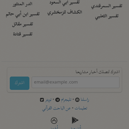
تفسير أبي السعود
الدر المنثور
تفسير السمرقندي
الكشاف للزمخشري
تفسير ابن أبي حاتم
تفسير الثعلبي
تفسير مقاتل
تفسير قتادة
اشترك لتصلك أخبار مشاريعنا
اشترك
راسلنا
•
تليجرام
•
تويتر
تعليمات
•
عن الباحث القرآني
أندرويد
أيفون