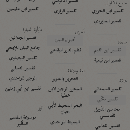
تفسير الآلوسي
جمع الأقوال
تفسير ابن عثيمين
تفسير ابن الجوزي
تفسير الرازي
تفسير الماوردي
مركَّزة العبارة
أخرى
تفسير الجلالين
أضواء البيان
منتقاة
جامع البيان للإيجي
تفسير ابن القيم
نظم الدرر للبقاعي
تفسير البيضاوي
تفسير ابن تيمية
تفسير النسفي
لغة وبلاغة
الوجيز للواحدي
التحرير والتنوير
عامّة
تفسير ابن أبي زمنين
تفسير السمعاني
المحرر الوجيز لابن
عطية
تفسير مكّي
البحر المحيط لأبي
آثار
محاسن التأويل
حيان
للقاسمي
موسوعة التفسير
البسيط للواحدي
المأثور
تفسير الثعالبي