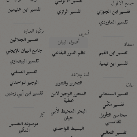
تفسير الآلوسي
جمع الأقوال
تفسير ابن عثيمين
تفسير ابن الجوزي
تفسير الرازي
تفسير الماوردي
مركَّزة العبارة
أخرى
تفسير الجلالين
أضواء البيان
منتقاة
جامع البيان للإيجي
تفسير ابن القيم
نظم الدرر للبقاعي
تفسير البيضاوي
تفسير ابن تيمية
تفسير النسفي
لغة وبلاغة
الوجيز للواحدي
التحرير والتنوير
عامّة
تفسير ابن أبي زمنين
تفسير السمعاني
المحرر الوجيز لابن
عطية
تفسير مكّي
البحر المحيط لأبي
آثار
محاسن التأويل
حيان
للقاسمي
موسوعة التفسير
البسيط للواحدي
المأثور
تفسير الثعالبي