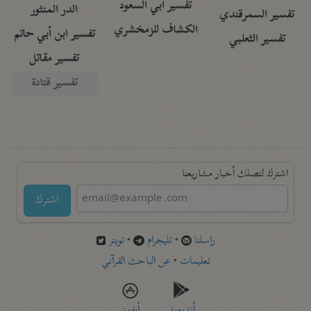
تفسير أبي السعود
الدر المنثور
تفسير السمرقندي
الكشاف للزمخشري
تفسير ابن أبي حاتم
تفسير الثعلبي
تفسير مقاتل
تفسير قتادة
اشترك لتصلك أخبار مشاريعنا
اشترك
راسلنا
•
تليجرام
•
تويتر
تعليمات
•
عن الباحث القرآني
أندرويد
أيفون