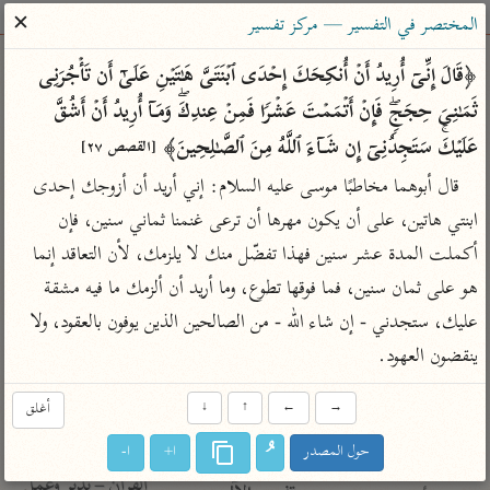
ساهم معنا في نشر القرآن والعلم الشرعي
✕
المختصر في التفسير — مركز تفسير
الباحث القرآني
﴿قَالَ إِنِّیۤ أُرِیدُ أَنۡ أُنكِحَكَ إِحۡدَى ٱبۡنَتَیَّ هَـٰتَیۡنِ عَلَىٰۤ أَن تَأۡجُرَنِی 
ثَمَـٰنِیَ حِجَجࣲۖ فَإِنۡ أَتۡمَمۡتَ عَشۡرࣰا فَمِنۡ عِندِكَۖ وَمَاۤ أُرِیدُ أَنۡ أَشُقَّ 
بحث
تفسير
علوم
مصاحف
معاجم
عَلَیۡكَۚ سَتَجِدُنِیۤ إِن شَاۤءَ ٱللَّهُ مِنَ ٱلصَّـٰلِحِینَ﴾ 
[القصص ٢٧]
قال أبوهما مخاطبًا موسى عليه السلام: إني أريد أن أزوجك إحدى 
ابنتي هاتين، على أن يكون مهرها أن ترعى غنمنا ثماني سنين، فإن 
Type 2 or more characters for results.
أكملت المدة عشر سنين فهذا تفضّل منك لا يلزمك، لأن التعاقد إنما 
Type 1 or more
أمّهات
عامّة
معاصرة
هو على ثمان سنين، فما فوقها تطوع، وما أريد أن ألزمك ما فيه مشقة 
characters for results.
تفسير الطبري
فتح البيان للقنوجي
الميسر
عليك، ستجدني - إن شاء الله - من الصالحين الذين يوفون بالعقود، ولا 
تفسير ابن كثير
فتح القدير للشوكاني
المختصر في
ينقضون العهود.
التفسير
تفسير القرطبي
تفسير ابن جزي
تفسير السعدي
→
←
↑
↓
أغلق
تفسير البغوي
أيسر التفاسير
حول المصدر
ا+
ا-
موسوعات
القرآن – تدبر وعمل