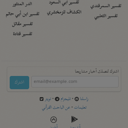
تفسير أبي السعود
الدر المنثور
تفسير السمرقندي
الكشاف للزمخشري
تفسير ابن أبي حاتم
تفسير الثعلبي
تفسير مقاتل
تفسير قتادة
اشترك لتصلك أخبار مشاريعنا
اشترك
راسلنا
•
تليجرام
•
تويتر
تعليمات
•
عن الباحث القرآني
أندرويد
أيفون