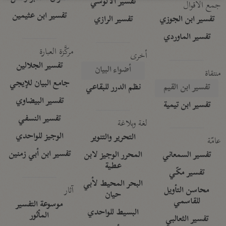
تفسير الآلوسي
جمع الأقوال
تفسير ابن عثيمين
تفسير ابن الجوزي
تفسير الرازي
تفسير الماوردي
مركَّزة العبارة
أخرى
تفسير الجلالين
أضواء البيان
منتقاة
جامع البيان للإيجي
تفسير ابن القيم
نظم الدرر للبقاعي
تفسير البيضاوي
تفسير ابن تيمية
تفسير النسفي
لغة وبلاغة
الوجيز للواحدي
التحرير والتنوير
عامّة
تفسير ابن أبي زمنين
تفسير السمعاني
المحرر الوجيز لابن
عطية
تفسير مكّي
البحر المحيط لأبي
آثار
محاسن التأويل
حيان
للقاسمي
موسوعة التفسير
البسيط للواحدي
المأثور
تفسير الثعالبي