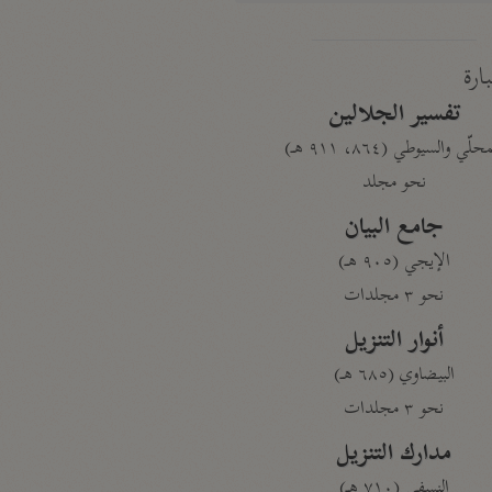
بارة
تفسير الجلالين
حلّي والسيوطي (٨٦٤، ٩١١ هـ)
نحو مجلد
جامع البيان
الإيجي (٩٠٥ هـ)
نحو ٣ مجلدات
أنوار التنزيل
البيضاوي (٦٨٥ هـ)
نحو ٣ مجلدات
مدارك التنزيل
النسفي (٧١٠ هـ)