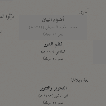
أخرى
مركَّزة الع
أضواء البيان
محمد الأمين الشنقيطي (١٣٩٤ هـ)
الم
نحو ١١ مجلدًا
نظم الدرر
البقاعي (٨٨٥ هـ)
نحو ٢٠ مجلدًا
لغة وبلاغة
التحرير والتنوير
ابن عاشور (١٣٩٣ هـ)
نحو ٢٤ مجلدًا