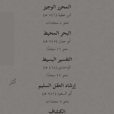
المحرر الوجيز
ابن عطية (٥٤٦ هـ)
نحو ٨ مجلدات
البحر المحيط
أبو حيان (٧٤٥ هـ)
نحو ١٦ مجلدًا
التفسير البسيط
الواحدي (٤٦٨ هـ)
نحو ٢٢ مجلدًا
آثار
إرشاد العقل السليم
أبو السعود (٩٨٢ هـ)
نحو ٩ مجلدات
الكشاف