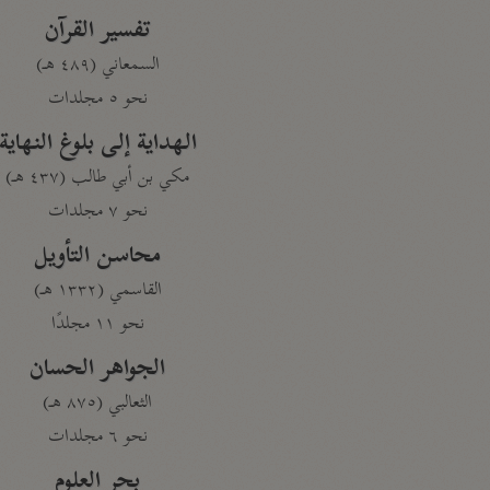
تفسير القرآن
السمعاني (٤٨٩ هـ)
نحو ٥ مجلدات
الهداية إلى بلوغ النهاية
مكي بن أبي طالب (٤٣٧ هـ)
نحو ٧ مجلدات
محاسن التأويل
القاسمي (١٣٣٢ هـ)
نحو ١١ مجلدًا
الجواهر الحسان
الثعالبي (٨٧٥ هـ)
نحو ٦ مجلدات
بحر العلوم