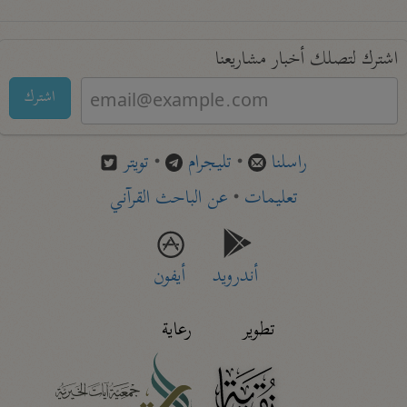
اشترك لتصلك أخبار مشاريعنا
اشترك
راسلنا
•
تليجرام
•
تويتر
تعليمات
•
عن الباحث القرآني
أندرويد
أيفون
تطوير
رعاية