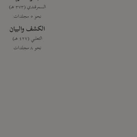
السمرقندي (٣٧٣ هـ)
نحو ٥ مجلدات
الكشف والبيان
الثعلبي (٤٢٧ هـ)
نحو ٨ مجلدات