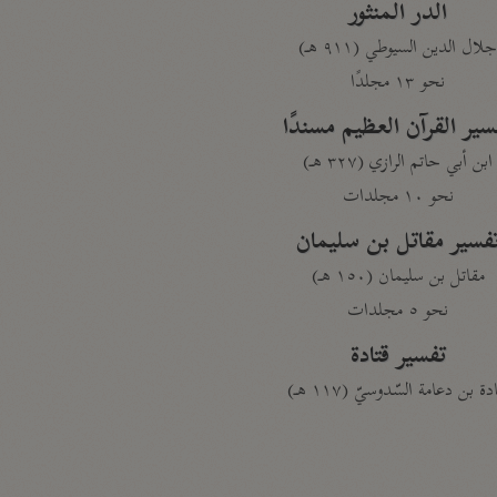
الدر المنثور
لال الدين السيوطي (٩١١ هـ)
نحو ١٣ مجلدًا
سير القرآن العظيم مسندًا
ابن أبي حاتم الرازي (٣٢٧ هـ)
نحو ١٠ مجلدات
فسير مقاتل بن سليمان
مقاتل بن سليمان (١٥٠ هـ)
نحو ٥ مجلدات
تفسير قتادة
دة بن دعامة السّدوسيّ (١١٧ هـ)