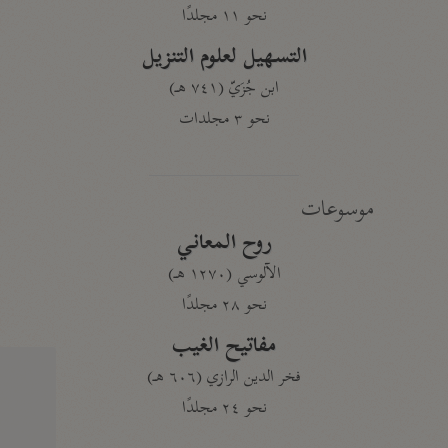
نحو ١١ مجلدًا
التسهيل لعلوم التنزيل
ابن جُزَيّ (٧٤١ هـ)
نحو ٣ مجلدات
موسوعات
روح المعاني
الآلوسي (١٢٧٠ هـ)
نحو ٢٨ مجلدًا
مفاتيح الغيب
فخر الدين الرازي (٦٠٦ هـ)
نحو ٢٤ مجلدًا