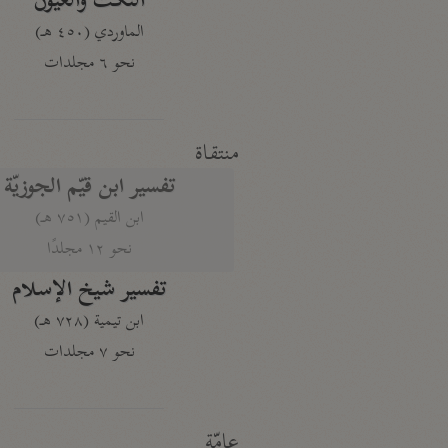
النكت والعيون
الماوردي (٤٥٠ هـ)
نحو ٦ مجلدات
منتقاة
تفسير ابن قيّم الجوزيّة
ابن القيم (٧٥١ هـ)
نحو ١٢ مجلدًا
تفسير شيخ الإسلام
ابن تيمية (٧٢٨ هـ)
نحو ٧ مجلدات
عامّة