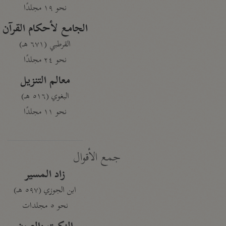
نحو ١٩ مجلدًا
الجامع لأحكام القرآن
القرطبي (٦٧١ هـ)
نحو ٢٤ مجلدًا
معالم التنزيل
البغوي (٥١٦ هـ)
نحو ١١ مجلدًا
جمع الأقوال
زاد المسير
ابن الجوزي (٥٩٧ هـ)
نحو ٥ مجلدات