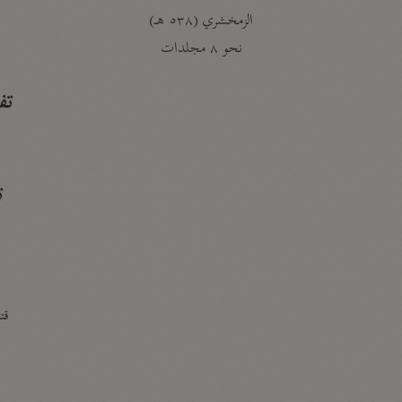
الزمخشري (٥٣٨ هـ)
ج
نحو ٨ مجلدات
تف
ت
قتا