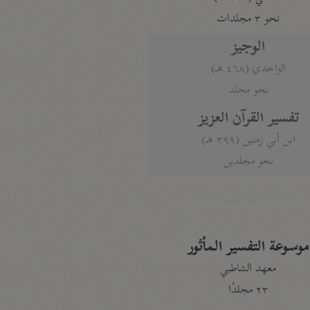
نحو ٣ مجلدات
الوجيز
الواحدي (٤٦٨ هـ)
نحو مجلد
تفسير القرآن العزيز
ابن أبي زمنين (٣٩٩ هـ)
نحو مجلدين
موسوعة التفسير المأثور
معهد الشاطبي
٢٣ مجلدًا