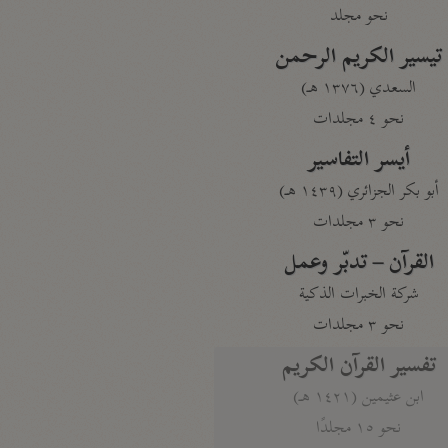
نحو مجلد
تيسير الكريم الرحمن
السعدي (١٣٧٦ هـ)
نحو ٤ مجلدات
أيسر التفاسير
أبو بكر الجزائري (١٤٣٩ هـ)
نحو ٣ مجلدات
القرآن – تدبّر وعمل
شركة الخبرات الذكية
نحو ٣ مجلدات
تفسير القرآن الكريم
ابن عثيمين (١٤٢١ هـ)
نحو ١٥ مجلدًا