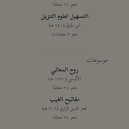
نحو ١١ مجلدًا
التسهيل لعلوم التنزيل
ابن جُزَيّ (٧٤١ هـ)
نحو ٣ مجلدات
موسوعات
روح المعاني
الآلوسي (١٢٧٠ هـ)
نحو ٢٨ مجلدًا
مفاتيح الغيب
فخر الدين الرازي (٦٠٦ هـ)
نحو ٢٤ مجلدًا