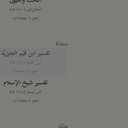
النكت والعيون
الماوردي (٤٥٠ هـ)
نحو ٦ مجلدات
منتقاة
تفسير ابن قيّم الجوزيّة
ابن القيم (٧٥١ هـ)
نحو ١٢ مجلدًا
تفسير شيخ الإسلام
ابن تيمية (٧٢٨ هـ)
نحو ٧ مجلدات
عامّة