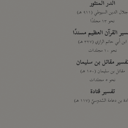
الدر المنثور
لال الدين السيوطي (٩١١ هـ)
نحو ١٣ مجلدًا
سير القرآن العظيم مسندًا
ابن أبي حاتم الرازي (٣٢٧ هـ)
نحو ١٠ مجلدات
فسير مقاتل بن سليمان
مقاتل بن سليمان (١٥٠ هـ)
نحو ٥ مجلدات
تفسير قتادة
دة بن دعامة السّدوسيّ (١١٧ هـ)