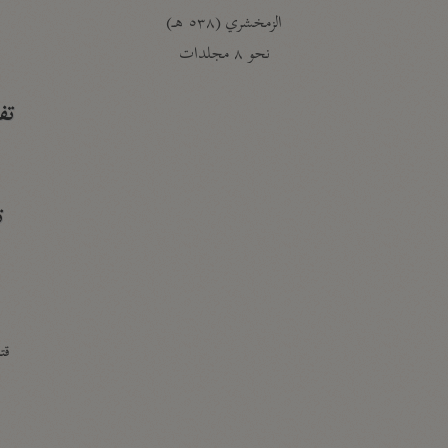
الزمخشري (٥٣٨ هـ)
ج
نحو ٨ مجلدات
تف
ت
قتا