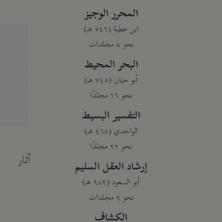
المحرر الوجيز
ابن عطية (٥٤٦ هـ)
نحو ٨ مجلدات
البحر المحيط
أبو حيان (٧٤٥ هـ)
نحو ١٦ مجلدًا
التفسير البسيط
الواحدي (٤٦٨ هـ)
نحو ٢٢ مجلدًا
آثار
إرشاد العقل السليم
أبو السعود (٩٨٢ هـ)
نحو ٩ مجلدات
الكشاف