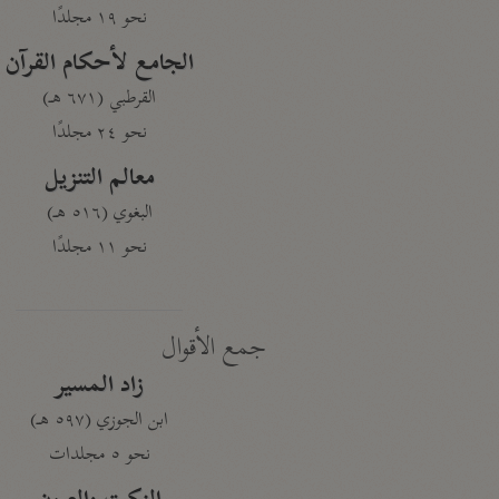
نحو ١٩ مجلدًا
الجامع لأحكام القرآن
القرطبي (٦٧١ هـ)
نحو ٢٤ مجلدًا
معالم التنزيل
البغوي (٥١٦ هـ)
نحو ١١ مجلدًا
جمع الأقوال
زاد المسير
ابن الجوزي (٥٩٧ هـ)
نحو ٥ مجلدات