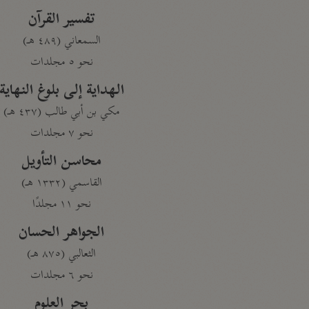
تفسير القرآن
السمعاني (٤٨٩ هـ)
نحو ٥ مجلدات
الهداية إلى بلوغ النهاية
مكي بن أبي طالب (٤٣٧ هـ)
نحو ٧ مجلدات
محاسن التأويل
القاسمي (١٣٣٢ هـ)
نحو ١١ مجلدًا
الجواهر الحسان
الثعالبي (٨٧٥ هـ)
نحو ٦ مجلدات
بحر العلوم