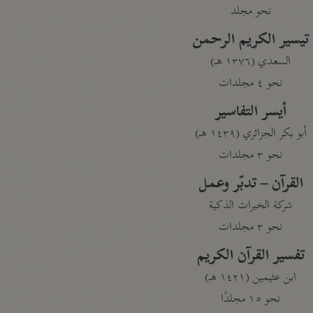
نحو مجلد
تيسير الكريم الرحمن
السعدي (١٣٧٦ هـ)
نحو ٤ مجلدات
أيسر التفاسير
أبو بكر الجزائري (١٤٣٩ هـ)
نحو ٣ مجلدات
القرآن – تدبّر وعمل
شركة الخبرات الذكية
نحو ٣ مجلدات
تفسير القرآن الكريم
ابن عثيمين (١٤٢١ هـ)
نحو ١٥ مجلدًا