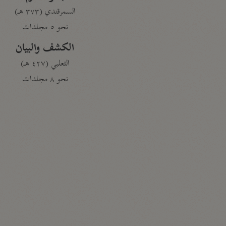
السمرقندي (٣٧٣ هـ)
نحو ٥ مجلدات
الكشف والبيان
الثعلبي (٤٢٧ هـ)
نحو ٨ مجلدات