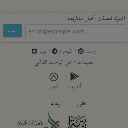
اشترك لتصلك أخبار مشاريعنا
اشترك
راسلنا
•
تليجرام
•
تويتر
تعليمات
•
عن الباحث القرآني
أندرويد
أيفون
تطوير
رعاية