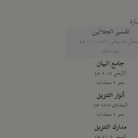
بارة
تفسير الجلالين
حلّي والسيوطي (٨٦٤، ٩١١ هـ)
نحو مجلد
جامع البيان
الإيجي (٩٠٥ هـ)
نحو ٣ مجلدات
أنوار التنزيل
البيضاوي (٦٨٥ هـ)
نحو ٣ مجلدات
مدارك التنزيل
النسفي (٧١٠ هـ)