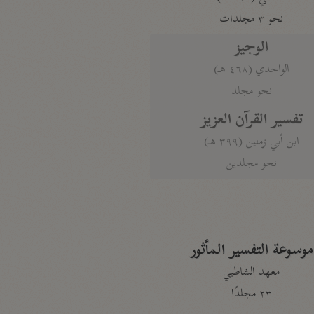
نحو ٣ مجلدات
الوجيز
الواحدي (٤٦٨ هـ)
نحو مجلد
تفسير القرآن العزيز
ابن أبي زمنين (٣٩٩ هـ)
نحو مجلدين
موسوعة التفسير المأثور
معهد الشاطبي
٢٣ مجلدًا