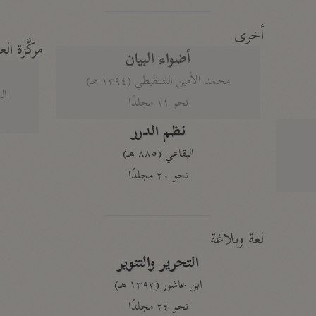
أخرى
مركَّزة الع
أضواء البيان
محمد الأمين الشنقيطي (١٣٩٤ هـ)
الم
نحو ١١ مجلدًا
نظم الدرر
البقاعي (٨٨٥ هـ)
نحو ٢٠ مجلدًا
لغة وبلاغة
التحرير والتنوير
ابن عاشور (١٣٩٣ هـ)
نحو ٢٤ مجلدًا