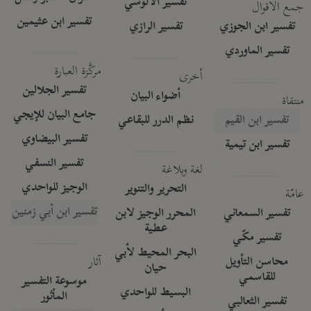
تفسير الآلوسي
جمع الأقوال
تفسير ابن عثيمين
تفسير ابن الجوزي
تفسير الرازي
تفسير الماوردي
مركَّزة العبارة
أخرى
تفسير الجلالين
أضواء البيان
منتقاة
جامع البيان للإيجي
تفسير ابن القيم
نظم الدرر للبقاعي
تفسير البيضاوي
تفسير ابن تيمية
تفسير النسفي
لغة وبلاغة
الوجيز للواحدي
التحرير والتنوير
عامّة
تفسير ابن أبي زمنين
تفسير السمعاني
المحرر الوجيز لابن
عطية
تفسير مكّي
البحر المحيط لأبي
آثار
محاسن التأويل
حيان
للقاسمي
موسوعة التفسير
البسيط للواحدي
المأثور
تفسير الثعالبي