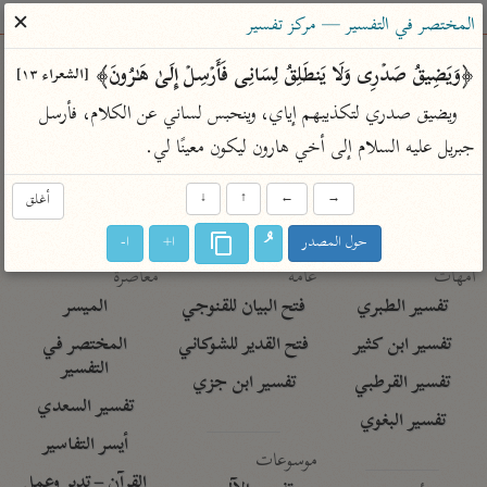
ساهم معنا في نشر القرآن والعلم الشرعي
✕
المختصر في التفسير — مركز تفسير
الباحث القرآني
﴿وَیَضِیقُ صَدۡرِی وَلَا یَنطَلِقُ لِسَانِی فَأَرۡسِلۡ إِلَىٰ هَـٰرُونَ﴾ 
[الشعراء ١٣]
ويضيق صدري لتكذيبهم إياي، وينحبس لساني عن الكلام، فأرسل 
بحث
تفسير
علوم
مصاحف
معاجم
جبريل عليه السلام إلى أخي هارون ليكون معينًا لي.
→
←
↑
↓
أغلق
Type 2 or more characters for results.
حول المصدر
ا+
ا-
Type 1 or more
أمّهات
عامّة
معاصرة
characters for results.
تفسير الطبري
فتح البيان للقنوجي
الميسر
تفسير ابن كثير
فتح القدير للشوكاني
المختصر في
التفسير
تفسير القرطبي
تفسير ابن جزي
تفسير السعدي
تفسير البغوي
أيسر التفاسير
موسوعات
القرآن – تدبر وعمل