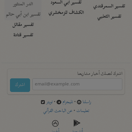
تفسير أبي السعود
الدر المنثور
تفسير السمرقندي
الكشاف للزمخشري
تفسير ابن أبي حاتم
تفسير الثعلبي
تفسير مقاتل
تفسير قتادة
اشترك لتصلك أخبار مشاريعنا
اشترك
راسلنا
•
تليجرام
•
تويتر
تعليمات
•
عن الباحث القرآني
أندرويد
أيفون