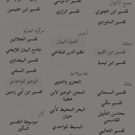
تفسير الآلوسي
جمع الأقوال
تفسير ابن عثيمين
تفسير ابن الجوزي
تفسير الرازي
تفسير الماوردي
مركَّزة العبارة
أخرى
تفسير الجلالين
أضواء البيان
منتقاة
جامع البيان للإيجي
تفسير ابن القيم
نظم الدرر للبقاعي
تفسير البيضاوي
تفسير ابن تيمية
تفسير النسفي
لغة وبلاغة
الوجيز للواحدي
التحرير والتنوير
عامّة
تفسير ابن أبي زمنين
تفسير السمعاني
المحرر الوجيز لابن
عطية
تفسير مكّي
البحر المحيط لأبي
آثار
محاسن التأويل
حيان
للقاسمي
موسوعة التفسير
البسيط للواحدي
المأثور
تفسير الثعالبي