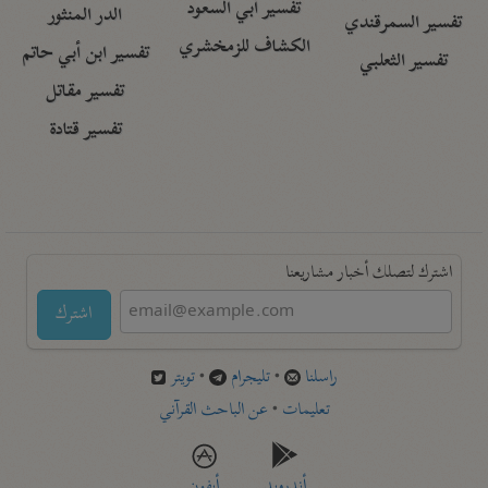
تفسير أبي السعود
الدر المنثور
تفسير السمرقندي
الكشاف للزمخشري
تفسير ابن أبي حاتم
تفسير الثعلبي
تفسير مقاتل
تفسير قتادة
اشترك لتصلك أخبار مشاريعنا
اشترك
راسلنا
•
تليجرام
•
تويتر
تعليمات
•
عن الباحث القرآني
أندرويد
أيفون