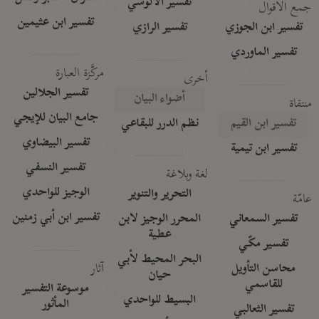
تفسير الآلوسي
جمع الأقوال
تفسير ابن عثيمين
تفسير ابن الجوزي
تفسير الرازي
تفسير الماوردي
مركَّزة العبارة
أخرى
تفسير الجلالين
أضواء البيان
منتقاة
جامع البيان للإيجي
تفسير ابن القيم
نظم الدرر للبقاعي
تفسير البيضاوي
تفسير ابن تيمية
تفسير النسفي
لغة وبلاغة
الوجيز للواحدي
التحرير والتنوير
عامّة
تفسير ابن أبي زمنين
تفسير السمعاني
المحرر الوجيز لابن
عطية
تفسير مكّي
البحر المحيط لأبي
آثار
محاسن التأويل
حيان
للقاسمي
موسوعة التفسير
البسيط للواحدي
المأثور
تفسير الثعالبي