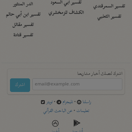
تفسير أبي السعود
الدر المنثور
تفسير السمرقندي
الكشاف للزمخشري
تفسير ابن أبي حاتم
تفسير الثعلبي
تفسير مقاتل
تفسير قتادة
اشترك لتصلك أخبار مشاريعنا
اشترك
راسلنا
•
تليجرام
•
تويتر
تعليمات
•
عن الباحث القرآني
أندرويد
أيفون