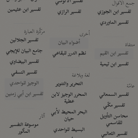
تفسير الآلوسي
جمع الأقوال
تفسير ابن عثيمين
تفسير ابن الجوزي
تفسير الرازي
تفسير الماوردي
مركَّزة العبارة
أخرى
تفسير الجلالين
أضواء البيان
منتقاة
جامع البيان للإيجي
تفسير ابن القيم
نظم الدرر للبقاعي
تفسير البيضاوي
تفسير ابن تيمية
تفسير النسفي
لغة وبلاغة
الوجيز للواحدي
التحرير والتنوير
عامّة
تفسير ابن أبي زمنين
تفسير السمعاني
المحرر الوجيز لابن
عطية
تفسير مكّي
البحر المحيط لأبي
آثار
محاسن التأويل
حيان
للقاسمي
موسوعة التفسير
البسيط للواحدي
المأثور
تفسير الثعالبي