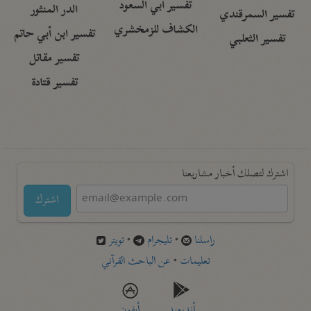
تفسير أبي السعود
الدر المنثور
تفسير السمرقندي
الكشاف للزمخشري
تفسير ابن أبي حاتم
تفسير الثعلبي
تفسير مقاتل
تفسير قتادة
اشترك لتصلك أخبار مشاريعنا
اشترك
راسلنا
•
تليجرام
•
تويتر
تعليمات
•
عن الباحث القرآني
أندرويد
أيفون