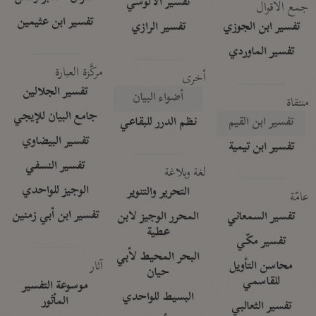
تفسير الآلوسي
جمع الأقوال
تفسير ابن عثيمين
تفسير ابن الجوزي
تفسير الرازي
تفسير الماوردي
مركَّزة العبارة
أخرى
تفسير الجلالين
أضواء البيان
منتقاة
جامع البيان للإيجي
تفسير ابن القيم
نظم الدرر للبقاعي
تفسير البيضاوي
تفسير ابن تيمية
تفسير النسفي
لغة وبلاغة
الوجيز للواحدي
التحرير والتنوير
عامّة
تفسير ابن أبي زمنين
تفسير السمعاني
المحرر الوجيز لابن
عطية
تفسير مكّي
البحر المحيط لأبي
آثار
محاسن التأويل
حيان
للقاسمي
موسوعة التفسير
البسيط للواحدي
المأثور
تفسير الثعالبي