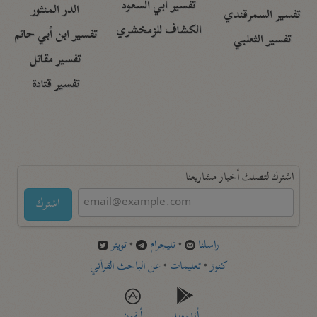
تفسير أبي السعود
الدر المنثور
تفسير السمرقندي
الكشاف للزمخشري
تفسير ابن أبي حاتم
تفسير الثعلبي
تفسير مقاتل
تفسير قتادة
اشترك لتصلك أخبار مشاريعنا
اشترك
راسلنا
•
تليجرام
•
تويتر
كنوز
•
تعليمات
•
عن الباحث القرآني
أندرويد
أيفون