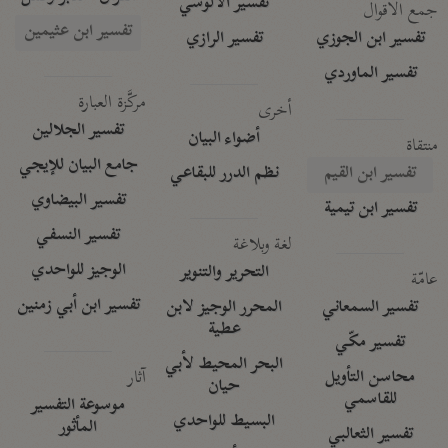
تفسير الآلوسي
جمع الأقوال
تفسير ابن عثيمين
تفسير ابن الجوزي
تفسير الرازي
تفسير الماوردي
مركَّزة العبارة
أخرى
تفسير الجلالين
أضواء البيان
منتقاة
جامع البيان للإيجي
تفسير ابن القيم
نظم الدرر للبقاعي
تفسير البيضاوي
تفسير ابن تيمية
تفسير النسفي
لغة وبلاغة
الوجيز للواحدي
التحرير والتنوير
عامّة
تفسير ابن أبي زمنين
تفسير السمعاني
المحرر الوجيز لابن
عطية
تفسير مكّي
البحر المحيط لأبي
آثار
محاسن التأويل
حيان
للقاسمي
موسوعة التفسير
البسيط للواحدي
المأثور
تفسير الثعالبي