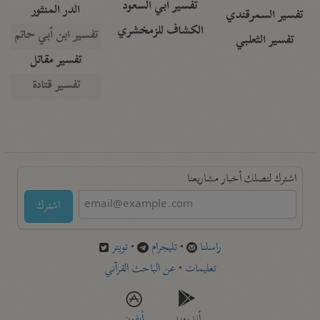
تفسير أبي السعود
الدر المنثور
تفسير السمرقندي
الكشاف للزمخشري
تفسير ابن أبي حاتم
تفسير الثعلبي
تفسير مقاتل
تفسير قتادة
اشترك لتصلك أخبار مشاريعنا
اشترك
راسلنا
•
تليجرام
•
تويتر
تعليمات
•
عن الباحث القرآني
أندرويد
أيفون