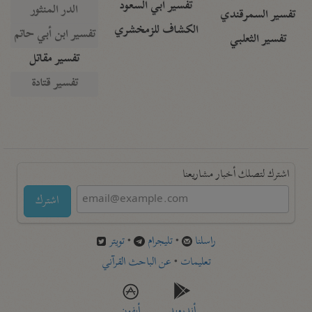
تفسير أبي السعود
الدر المنثور
تفسير السمرقندي
الكشاف للزمخشري
تفسير ابن أبي حاتم
تفسير الثعلبي
تفسير مقاتل
تفسير قتادة
اشترك لتصلك أخبار مشاريعنا
اشترك
راسلنا
•
تليجرام
•
تويتر
تعليمات
•
عن الباحث القرآني
أندرويد
أيفون