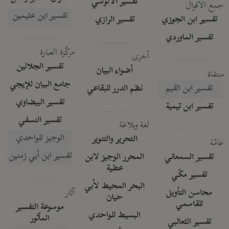
تفسير الآلوسي
جمع الأقوال
تفسير ابن عثيمين
تفسير ابن الجوزي
تفسير الرازي
تفسير الماوردي
مركَّزة العبارة
أخرى
تفسير الجلالين
أضواء البيان
منتقاة
جامع البيان للإيجي
تفسير ابن القيم
نظم الدرر للبقاعي
تفسير البيضاوي
تفسير ابن تيمية
تفسير النسفي
لغة وبلاغة
الوجيز للواحدي
التحرير والتنوير
عامّة
تفسير ابن أبي زمنين
تفسير السمعاني
المحرر الوجيز لابن
عطية
تفسير مكّي
البحر المحيط لأبي
آثار
محاسن التأويل
حيان
للقاسمي
موسوعة التفسير
البسيط للواحدي
المأثور
تفسير الثعالبي