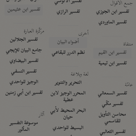
تفسير الآلوسي
جمع الأقوال
تفسير ابن عثيمين
تفسير ابن الجوزي
تفسير الرازي
تفسير الماوردي
مركَّزة العبارة
أخرى
تفسير الجلالين
أضواء البيان
منتقاة
جامع البيان للإيجي
تفسير ابن القيم
نظم الدرر للبقاعي
تفسير البيضاوي
تفسير ابن تيمية
تفسير النسفي
لغة وبلاغة
الوجيز للواحدي
التحرير والتنوير
عامّة
تفسير ابن أبي زمنين
تفسير السمعاني
المحرر الوجيز لابن
عطية
تفسير مكّي
البحر المحيط لأبي
آثار
محاسن التأويل
حيان
للقاسمي
موسوعة التفسير
البسيط للواحدي
المأثور
تفسير الثعالبي