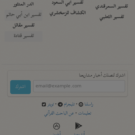
تفسير أبي السعود
الدر المنثور
تفسير السمرقندي
الكشاف للزمخشري
تفسير ابن أبي حاتم
تفسير الثعلبي
تفسير مقاتل
تفسير قتادة
اشترك لتصلك أخبار مشاريعنا
اشترك
راسلنا
•
تليجرام
•
تويتر
تعليمات
•
عن الباحث القرآني
أندرويد
أيفون