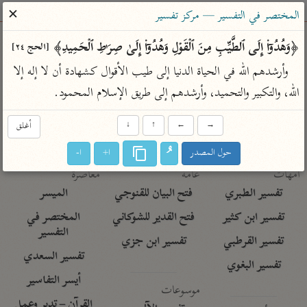
ساهم معنا في نشر القرآن والعلم الشرعي
✕
المختصر في التفسير — مركز تفسير
الباحث القرآني
﴿وَهُدُوۤا۟ إِلَى ٱلطَّیِّبِ مِنَ ٱلۡقَوۡلِ وَهُدُوۤا۟ إِلَىٰ صِرَ ٰ⁠طِ ٱلۡحَمِیدِ﴾ 
[الحج ٢٤]
وأرشدهم الله في الحياة الدنيا إلى طيب الأقوال كشهادة أن لا إله إلا 
بحث
تفسير
علوم
مصاحف
معاجم
الله، والتكبير والتحميد، وأرشدهم إلى طريق الإسلام المحمود.
→
←
↑
↓
أغلق
Type 2 or more characters for results.
حول المصدر
ا+
ا-
Type 1 or more
أمّهات
عامّة
معاصرة
characters for results.
تفسير الطبري
فتح البيان للقنوجي
الميسر
تفسير ابن كثير
فتح القدير للشوكاني
المختصر في
التفسير
تفسير القرطبي
تفسير ابن جزي
تفسير السعدي
تفسير البغوي
أيسر التفاسير
موسوعات
القرآن – تدبر وعمل