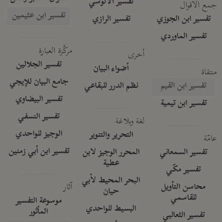
تفسير الآلوسي
جمع الأقوال
تفسير ابن عثيمين
تفسير ابن الجوزي
تفسير الرازي
تفسير الماوردي
مركَّزة العبارة
أخرى
تفسير الجلالين
أضواء البيان
منتقاة
جامع البيان للإيجي
تفسير ابن القيم
نظم الدرر للبقاعي
تفسير البيضاوي
تفسير ابن تيمية
تفسير النسفي
لغة وبلاغة
الوجيز للواحدي
التحرير والتنوير
عامّة
تفسير ابن أبي زمنين
تفسير السمعاني
المحرر الوجيز لابن
عطية
تفسير مكّي
البحر المحيط لأبي
آثار
محاسن التأويل
حيان
للقاسمي
موسوعة التفسير
البسيط للواحدي
المأثور
تفسير الثعالبي