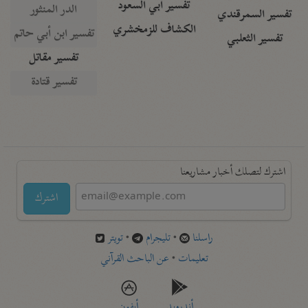
تفسير أبي السعود
الدر المنثور
تفسير السمرقندي
الكشاف للزمخشري
تفسير ابن أبي حاتم
تفسير الثعلبي
تفسير مقاتل
تفسير قتادة
اشترك لتصلك أخبار مشاريعنا
اشترك
راسلنا
•
تليجرام
•
تويتر
تعليمات
•
عن الباحث القرآني
أندرويد
أيفون