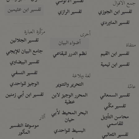
تفسير الآلوسي
جمع الأقوال
تفسير ابن عثيمين
تفسير ابن الجوزي
تفسير الرازي
تفسير الماوردي
مركَّزة العبارة
أخرى
تفسير الجلالين
أضواء البيان
منتقاة
جامع البيان للإيجي
تفسير ابن القيم
نظم الدرر للبقاعي
تفسير البيضاوي
تفسير ابن تيمية
تفسير النسفي
لغة وبلاغة
الوجيز للواحدي
التحرير والتنوير
عامّة
تفسير ابن أبي زمنين
تفسير السمعاني
المحرر الوجيز لابن
عطية
تفسير مكّي
البحر المحيط لأبي
آثار
محاسن التأويل
حيان
للقاسمي
موسوعة التفسير
البسيط للواحدي
المأثور
تفسير الثعالبي