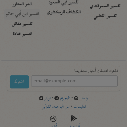
تفسير أبي السعود
الدر المنثور
تفسير السمرقندي
الكشاف للزمخشري
تفسير ابن أبي حاتم
تفسير الثعلبي
تفسير مقاتل
تفسير قتادة
اشترك لتصلك أخبار مشاريعنا
اشترك
راسلنا
•
تليجرام
•
تويتر
تعليمات
•
عن الباحث القرآني
أندرويد
أيفون