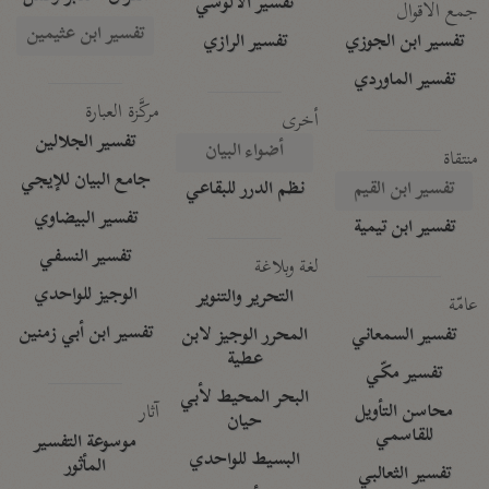
تفسير الآلوسي
جمع الأقوال
تفسير ابن عثيمين
تفسير ابن الجوزي
تفسير الرازي
تفسير الماوردي
مركَّزة العبارة
أخرى
تفسير الجلالين
أضواء البيان
منتقاة
جامع البيان للإيجي
تفسير ابن القيم
نظم الدرر للبقاعي
تفسير البيضاوي
تفسير ابن تيمية
تفسير النسفي
لغة وبلاغة
الوجيز للواحدي
التحرير والتنوير
عامّة
تفسير ابن أبي زمنين
تفسير السمعاني
المحرر الوجيز لابن
عطية
تفسير مكّي
البحر المحيط لأبي
آثار
محاسن التأويل
حيان
للقاسمي
موسوعة التفسير
البسيط للواحدي
المأثور
تفسير الثعالبي