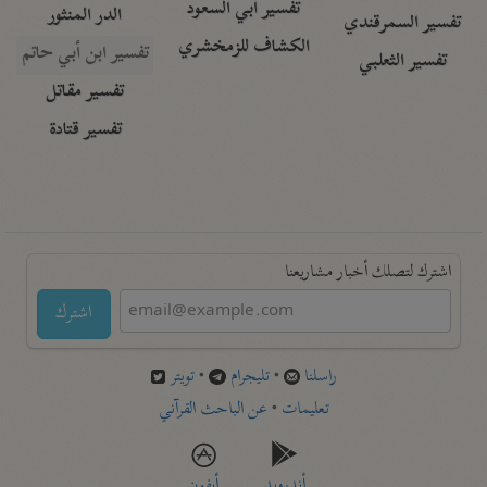
تفسير أبي السعود
الدر المنثور
تفسير السمرقندي
الكشاف للزمخشري
تفسير ابن أبي حاتم
تفسير الثعلبي
تفسير مقاتل
تفسير قتادة
اشترك لتصلك أخبار مشاريعنا
اشترك
راسلنا
•
تليجرام
•
تويتر
تعليمات
•
عن الباحث القرآني
أندرويد
أيفون