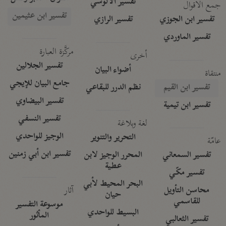
تفسير الآلوسي
جمع الأقوال
تفسير ابن عثيمين
تفسير ابن الجوزي
تفسير الرازي
تفسير الماوردي
مركَّزة العبارة
أخرى
تفسير الجلالين
أضواء البيان
منتقاة
جامع البيان للإيجي
تفسير ابن القيم
نظم الدرر للبقاعي
تفسير البيضاوي
تفسير ابن تيمية
تفسير النسفي
لغة وبلاغة
الوجيز للواحدي
التحرير والتنوير
عامّة
تفسير ابن أبي زمنين
تفسير السمعاني
المحرر الوجيز لابن
عطية
تفسير مكّي
البحر المحيط لأبي
آثار
محاسن التأويل
حيان
للقاسمي
موسوعة التفسير
البسيط للواحدي
المأثور
تفسير الثعالبي