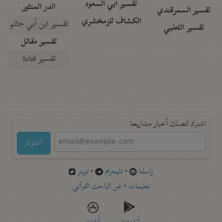
تفسير أبي السعود
الدر المنثور
تفسير السمرقندي
الكشاف للزمخشري
تفسير ابن أبي حاتم
تفسير الثعلبي
تفسير مقاتل
تفسير قتادة
اشترك لتصلك أخبار مشاريعنا
اشترك
راسلنا
•
تليجرام
•
تويتر
تعليمات
•
عن الباحث القرآني
أندرويد
أيفون