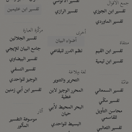
تفسير الآلوسي
جمع الأقوال
تفسير ابن عثيمين
تفسير ابن الجوزي
تفسير الرازي
تفسير الماوردي
مركَّزة العبارة
أخرى
تفسير الجلالين
أضواء البيان
منتقاة
جامع البيان للإيجي
تفسير ابن القيم
نظم الدرر للبقاعي
تفسير البيضاوي
تفسير ابن تيمية
تفسير النسفي
لغة وبلاغة
الوجيز للواحدي
التحرير والتنوير
عامّة
تفسير ابن أبي زمنين
تفسير السمعاني
المحرر الوجيز لابن
عطية
تفسير مكّي
البحر المحيط لأبي
آثار
محاسن التأويل
حيان
للقاسمي
موسوعة التفسير
البسيط للواحدي
المأثور
تفسير الثعالبي