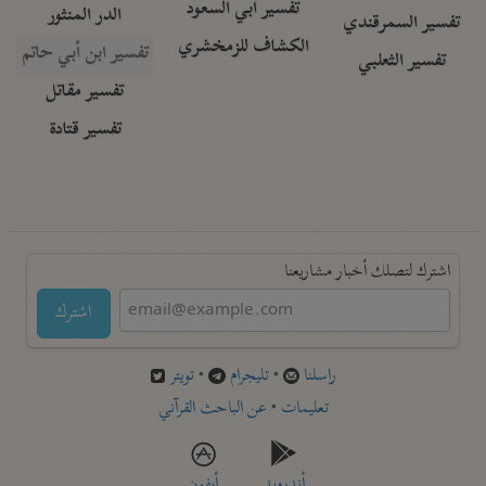
تفسير أبي السعود
الدر المنثور
تفسير السمرقندي
الكشاف للزمخشري
تفسير ابن أبي حاتم
تفسير الثعلبي
تفسير مقاتل
تفسير قتادة
اشترك لتصلك أخبار مشاريعنا
اشترك
راسلنا
•
تليجرام
•
تويتر
تعليمات
•
عن الباحث القرآني
أندرويد
أيفون