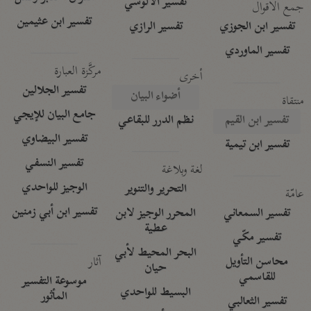
تفسير الآلوسي
جمع الأقوال
تفسير ابن عثيمين
تفسير ابن الجوزي
تفسير الرازي
تفسير الماوردي
مركَّزة العبارة
أخرى
تفسير الجلالين
أضواء البيان
منتقاة
جامع البيان للإيجي
تفسير ابن القيم
نظم الدرر للبقاعي
تفسير البيضاوي
تفسير ابن تيمية
تفسير النسفي
لغة وبلاغة
الوجيز للواحدي
التحرير والتنوير
عامّة
تفسير ابن أبي زمنين
تفسير السمعاني
المحرر الوجيز لابن
عطية
تفسير مكّي
البحر المحيط لأبي
آثار
محاسن التأويل
حيان
للقاسمي
موسوعة التفسير
البسيط للواحدي
المأثور
تفسير الثعالبي