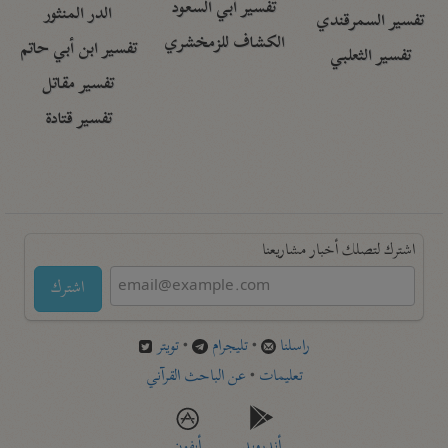
تفسير أبي السعود
الدر المنثور
تفسير السمرقندي
الكشاف للزمخشري
تفسير ابن أبي حاتم
تفسير الثعلبي
تفسير مقاتل
تفسير قتادة
اشترك لتصلك أخبار مشاريعنا
اشترك
راسلنا
•
تليجرام
•
تويتر
تعليمات
•
عن الباحث القرآني
أندرويد
أيفون