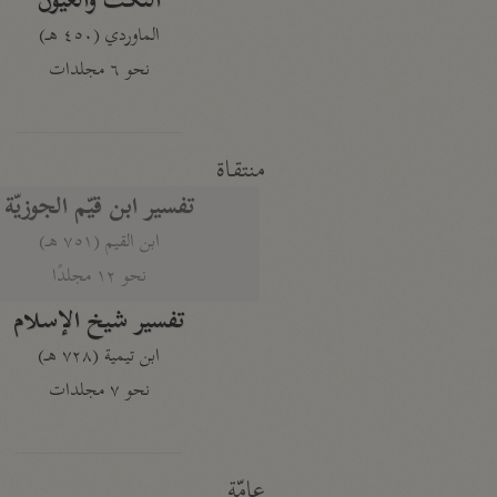
النكت والعيون
الماوردي (٤٥٠ هـ)
نحو ٦ مجلدات
منتقاة
تفسير ابن قيّم الجوزيّة
ابن القيم (٧٥١ هـ)
نحو ١٢ مجلدًا
تفسير شيخ الإسلام
ابن تيمية (٧٢٨ هـ)
نحو ٧ مجلدات
عامّة