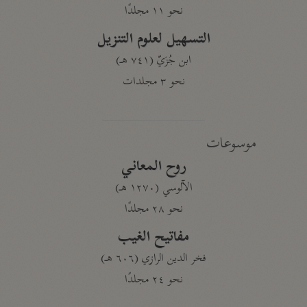
نحو ١١ مجلدًا
التسهيل لعلوم التنزيل
ابن جُزَيّ (٧٤١ هـ)
نحو ٣ مجلدات
موسوعات
روح المعاني
الآلوسي (١٢٧٠ هـ)
نحو ٢٨ مجلدًا
مفاتيح الغيب
فخر الدين الرازي (٦٠٦ هـ)
نحو ٢٤ مجلدًا