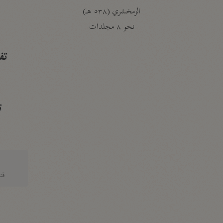
الزمخشري (٥٣٨ هـ)
ج
نحو ٨ مجلدات
تف
ت
قتا