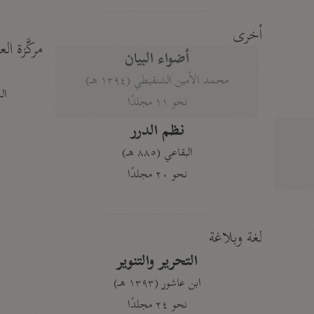
أخرى
مركَّزة الع
أضواء البيان
محمد الأمين الشنقيطي (١٣٩٤ هـ)
الم
نحو ١١ مجلدًا
نظم الدرر
البقاعي (٨٨٥ هـ)
نحو ٢٠ مجلدًا
لغة وبلاغة
التحرير والتنوير
ابن عاشور (١٣٩٣ هـ)
نحو ٢٤ مجلدًا