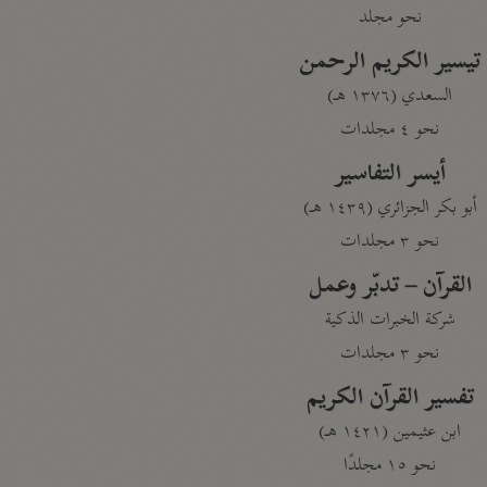
نحو مجلد
تيسير الكريم الرحمن
السعدي (١٣٧٦ هـ)
نحو ٤ مجلدات
أيسر التفاسير
أبو بكر الجزائري (١٤٣٩ هـ)
نحو ٣ مجلدات
القرآن – تدبّر وعمل
شركة الخبرات الذكية
نحو ٣ مجلدات
تفسير القرآن الكريم
ابن عثيمين (١٤٢١ هـ)
نحو ١٥ مجلدًا