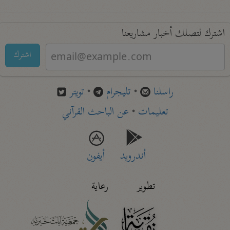
اشترك لتصلك أخبار مشاريعنا
اشترك
راسلنا
•
تليجرام
•
تويتر
تعليمات
•
عن الباحث القرآني
أندرويد
أيفون
تطوير
رعاية