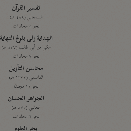
تفسير القرآن
السمعاني (٤٨٩ هـ)
نحو ٥ مجلدات
الهداية إلى بلوغ النهاية
مكي بن أبي طالب (٤٣٧ هـ)
نحو ٧ مجلدات
محاسن التأويل
القاسمي (١٣٣٢ هـ)
نحو ١١ مجلدًا
الجواهر الحسان
الثعالبي (٨٧٥ هـ)
نحو ٦ مجلدات
بحر العلوم