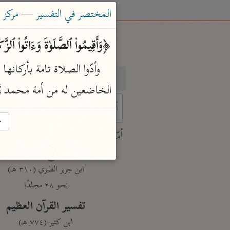
المختصر في التفسير — مركز ت
﴿وَأَقِیمُوا۟ ٱلصَّلَوٰةَ وَءَاتُوا۟ ٱلزَّ
بحث
تفسير
الخاضعين له من أمة محمد
→
 characters for results.
أمّهات
جامع البيان
ابن جرير الطبري (٣١٠ هـ)
نحو ٢٨ مجلدًا
تفسير القرآن العظيم
ابن كثير (٧٧٤ هـ)