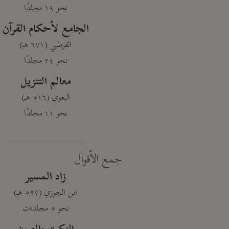
نحو ١٩ مجلدًا
الجامع لأحكام القرآن
القرطبي (٦٧١ هـ)
نحو ٢٤ مجلدًا
معالم التنزيل
البغوي (٥١٦ هـ)
نحو ١١ مجلدًا
جمع الأقوال
زاد المسير
ابن الجوزي (٥٩٧ هـ)
نحو ٥ مجلدات