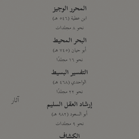
المحرر الوجيز
ابن عطية (٥٤٦ هـ)
نحو ٨ مجلدات
البحر المحيط
أبو حيان (٧٤٥ هـ)
نحو ١٦ مجلدًا
التفسير البسيط
الواحدي (٤٦٨ هـ)
نحو ٢٢ مجلدًا
آثار
إرشاد العقل السليم
أبو السعود (٩٨٢ هـ)
نحو ٩ مجلدات
الكشاف