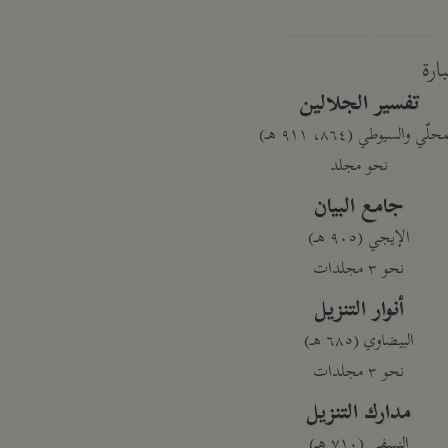
بارة
تفسير الجلالين
حلّي والسيوطي (٨٦٤، ٩١١ هـ)
نحو مجلد
جامع البيان
الإيجي (٩٠٥ هـ)
نحو ٣ مجلدات
أنوار التنزيل
البيضاوي (٦٨٥ هـ)
نحو ٣ مجلدات
مدارك التنزيل
النسفي (٧١٠ هـ)