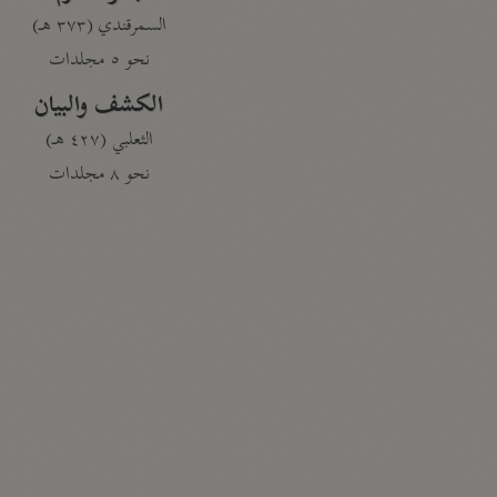
السمرقندي (٣٧٣ هـ)
نحو ٥ مجلدات
الكشف والبيان
الثعلبي (٤٢٧ هـ)
نحو ٨ مجلدات