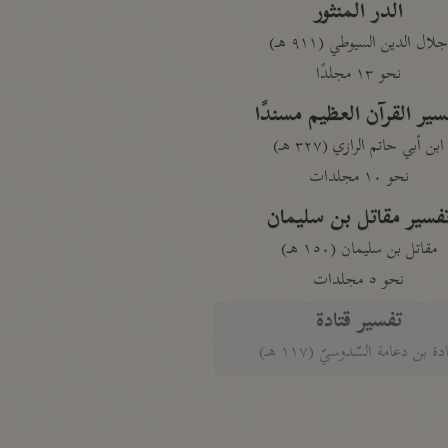
الدر المنثور
لال الدين السيوطي (٩١١ هـ)
نحو ١٣ مجلدًا
سير القرآن العظيم مسندًا
ابن أبي حاتم الرازي (٣٢٧ هـ)
نحو ١٠ مجلدات
فسير مقاتل بن سليمان
مقاتل بن سليمان (١٥٠ هـ)
نحو ٥ مجلدات
تفسير قتادة
دة بن دعامة السّدوسيّ (١١٧ هـ)