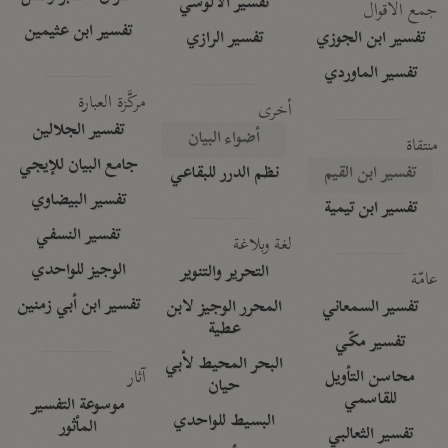
تفسير الآلوسي
جمع الأقوال
تفسير ابن عثيمين
تفسير ابن الجوزي
تفسير الرازي
تفسير الماوردي
مركَّزة العبارة
أخرى
تفسير الجلالين
أضواء البيان
منتقاة
جامع البيان للإيجي
تفسير ابن القيم
نظم الدرر للبقاعي
تفسير البيضاوي
تفسير ابن تيمية
تفسير النسفي
لغة وبلاغة
الوجيز للواحدي
التحرير والتنوير
عامّة
تفسير ابن أبي زمنين
تفسير السمعاني
المحرر الوجيز لابن
عطية
تفسير مكّي
البحر المحيط لأبي
آثار
محاسن التأويل
حيان
للقاسمي
موسوعة التفسير
البسيط للواحدي
المأثور
تفسير الثعالبي