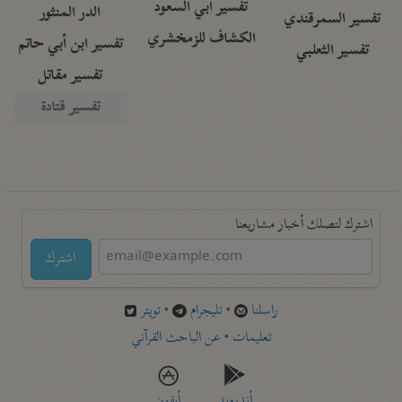
تفسير أبي السعود
الدر المنثور
تفسير السمرقندي
الكشاف للزمخشري
تفسير ابن أبي حاتم
تفسير الثعلبي
تفسير مقاتل
تفسير قتادة
اشترك لتصلك أخبار مشاريعنا
اشترك
راسلنا
•
تليجرام
•
تويتر
تعليمات
•
عن الباحث القرآني
أندرويد
أيفون