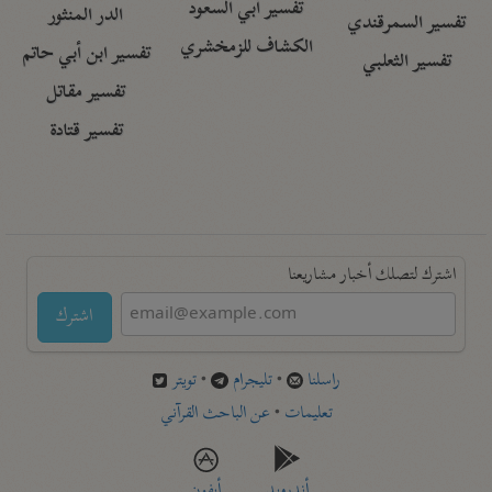
تفسير أبي السعود
الدر المنثور
تفسير السمرقندي
الكشاف للزمخشري
تفسير ابن أبي حاتم
تفسير الثعلبي
تفسير مقاتل
تفسير قتادة
اشترك لتصلك أخبار مشاريعنا
اشترك
راسلنا
•
تليجرام
•
تويتر
تعليمات
•
عن الباحث القرآني
أندرويد
أيفون