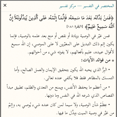
ساهم معنا في نشر القرآن والعلم الشرعي
✕
المختصر في التفسير — مركز تفسير
الباحث القرآني
﴿فَمَنۢ بَدَّلَهُۥ بَعۡدَ مَا سَمِعَهُۥ فَإِنَّمَاۤ إِثۡمُهُۥ عَلَى ٱلَّذِینَ یُبَدِّلُونَهُۥۤۚ إِنَّ 
ٱللَّهَ سَمِیعٌ عَلِیمࣱ﴾ 
[البقرة ١٨١]
بحث
تفسير
علوم
مصاحف
معاجم
فمن غيّر في الوصية بزيادة أو نقص أو منع بعد علمه بالوصية، فإنما 
يكون إثم ذلك التبديل على المغيّرين لا على الموصي، إن الله سميع 
لأقوال عبيده، عليم بأفعالهم، لا يفوته شيء من أحوالهم.

Type 2 or more characters for results.
* من فوائد الآيات:
Type 1 or more
أمّهات
عامّة
معاصرة
• البِرُّ الذي يحبه الله يكون بتحقيق الإيمان والعمل الصالح، وأما 
characters for results.
تفسير الطبري
فتح البيان للقنوجي
الميسر
التمسك بالمظاهر فقط فلا يكفي عنده تعالى.
تفسير ابن كثير
فتح القدير للشوكاني
المختصر في
• من أعظم ما يحفظ الأنفس، ويمنع من التعدي والظلم، تطبيق مبدأ 
التفسير
تفسير القرطبي
تفسير ابن جزي
القصاص الذي شرعه الله في النفس وما دونها.
تفسير السعدي
تفسير البغوي
• عِظَمُ شأن الوصية، ولا سيما لمن كان عنده شيء يُوصي به، وإثمُ 
أيسر التفاسير
موسوعات
من غيَّر في وصية الميت وبدَّل ما فيها.
القرآن – تدبر وعمل