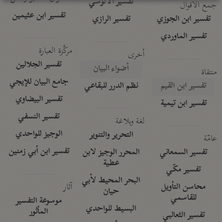
تفسير الآلوسي
جمع الأقوال
تفسير ابن عثيمين
تفسير ابن الجوزي
تفسير الرازي
تفسير الماوردي
مركَّزة العبارة
أخرى
تفسير الجلالين
أضواء البيان
منتقاة
جامع البيان للإيجي
تفسير ابن القيم
نظم الدرر للبقاعي
تفسير البيضاوي
تفسير ابن تيمية
تفسير النسفي
لغة وبلاغة
الوجيز للواحدي
التحرير والتنوير
عامّة
تفسير ابن أبي زمنين
تفسير السمعاني
المحرر الوجيز لابن
عطية
تفسير مكّي
البحر المحيط لأبي
آثار
محاسن التأويل
حيان
للقاسمي
موسوعة التفسير
البسيط للواحدي
المأثور
تفسير الثعالبي