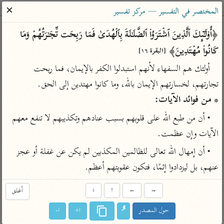
ساهم معنا في نشر القرآن والعلم الشرعي
✕
المختصر في التفسير — مركز تفسير
الباحث القرآني
﴿أُو۟لَـٰۤىِٕكَ ٱلَّذِینَ ٱشۡتَرَوُا۟ ٱلضَّلَـٰلَةَ بِٱلۡهُدَىٰ فَمَا رَبِحَت تِّجَـٰرَتُهُمۡ وَمَا 
كَانُوا۟ مُهۡتَدِینَ﴾ 
[البقرة ١٦]
بحث
تفسير
علوم
مصاحف
معاجم
أولئك هم السفهاء لأنهم استبدلوا الكفر بالإيمان، فما ربحت 
تجارتهم، لخسارتهم الإيمان بالله، وما كانوا مهتدين إلى الحق.

* من فوائد الآيات:
Type 2 or more characters for results.
• أن من طبع الله على قلوبهم بسبب عنادهم وتكذيبهم لا تنفع معهم 
Type 1 or more
أمّهات
عامّة
معاصرة
الآيات وإن عظمت.
characters for results.
تفسير الطبري
فتح البيان للقنوجي
الميسر
• أن إمهال الله تعالى للظالمين المكذبين لم يكن عن غفلة أو عجز 
تفسير ابن كثير
فتح القدير للشوكاني
المختصر في
عنهم، بل ليزدادوا إثمًا، فتكون عقوبتهم أعظم.
التفسير
تفسير القرطبي
تفسير ابن جزي
تفسير السعدي
→
←
↑
↓
أغلق
تفسير البغوي
أيسر التفاسير
موسوعات
حول المصدر
ا+
ا-
القرآن – تدبر وعمل