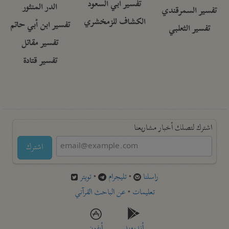
تفسير أبي السعود
الدر المنثور
تفسير السمرقندي
الكشاف للزمخشري
تفسير ابن أبي حاتم
تفسير الثعلبي
تفسير مقاتل
تفسير قتادة
اشترك لتصلك أخبار مشاريعنا
اشترك
راسلنا
•
تليجرام
•
تويتر
تعليمات
•
عن الباحث القرآني
أندرويد
أيفون