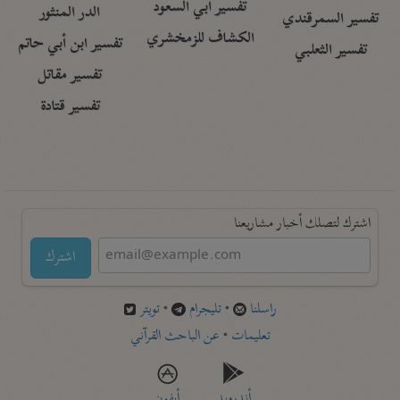
تفسير أبي السعود
الدر المنثور
تفسير السمرقندي
الكشاف للزمخشري
تفسير ابن أبي حاتم
تفسير الثعلبي
تفسير مقاتل
تفسير قتادة
اشترك لتصلك أخبار مشاريعنا
اشترك
راسلنا
•
تليجرام
•
تويتر
تعليمات
•
عن الباحث القرآني
أندرويد
أيفون