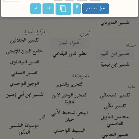
تفسير الآلوسي
جمع الأقوال
حول المصدر
ا+
ا-
تفسير ابن عثيمين
تفسير ابن الجوزي
تفسير الرازي
تفسير الماوردي
مركَّزة العبارة
أخرى
تفسير الجلالين
أضواء البيان
منتقاة
جامع البيان للإيجي
تفسير ابن القيم
نظم الدرر للبقاعي
تفسير البيضاوي
تفسير ابن تيمية
تفسير النسفي
لغة وبلاغة
الوجيز للواحدي
التحرير والتنوير
عامّة
تفسير ابن أبي زمنين
تفسير السمعاني
المحرر الوجيز لابن
عطية
تفسير مكّي
البحر المحيط لأبي
آثار
محاسن التأويل
حيان
للقاسمي
موسوعة التفسير
البسيط للواحدي
المأثور
تفسير الثعالبي