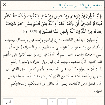
ساهم معنا في نشر القرآن والعلم الشرعي
✕
المختصر في التفسير — مركز تفسير
الباحث القرآني
﴿أَمۡ تَقُولُونَ إِنَّ إِبۡرَ ٰ⁠هِـۧمَ وَإِسۡمَـٰعِیلَ وَإِسۡحَـٰقَ وَیَعۡقُوبَ وَٱلۡأَسۡبَاطَ كَانُوا۟ 
هُودًا أَوۡ نَصَـٰرَىٰۗ قُلۡ ءَأَنتُمۡ أَعۡلَمُ أَمِ ٱللَّهُۗ وَمَنۡ أَظۡلَمُ مِمَّن كَتَمَ شَهَـٰدَةً 
بحث
تفسير
علوم
مصاحف
معاجم
عِندَهُۥ مِنَ ٱللَّهِۗ وَمَا ٱللَّهُ بِغَـٰفِلٍ عَمَّا تَعۡمَلُونَ﴾ 
[البقرة ١٤٠]
أم تقولون - يا أهل الكتاب -: إن إبراهيم وإسماعيل وإسحاق ويعقوب 
والأنبياء من ولد يعقوب، كانوا على ملة اليهودية أو النصرانية؟ قل - أيها 
Type 2 or more characters for results.
النبي - مجيبًا إياهم: أأنتم أعلم أم الله؟! فإن زعموا أنهم كانوا على ملَّتهم 
Type 1 or more
أمّهات
عامّة
معاصرة
فقد كذبوا، لأنّ مبعثهم وموتهم كان قبل نزول التوراة والإنجيل! وعُلم 
characters for results.
تفسير الطبري
فتح البيان للقنوجي
الميسر
بذلك أن ما يقولونه كذب على الله ورسله، وأنهم كتموا الحق الذي نزل 
تفسير ابن كثير
فتح القدير للشوكاني
المختصر في
عليهم، ولا أحد أشد ظلمًا من الذي كتم شهادة ثابتةً عنده عَلِمَها من 
التفسير
تفسير القرطبي
تفسير ابن جزي
الله، كفعل أهل الكتاب، وليس الله بغافل عن أعمالكم، وسيجازيكم 
تفسير السعدي
عليها.
تفسير البغوي
أيسر التفاسير
موسوعات
→
←
↑
↓
أغلق
القرآن – تدبر وعمل