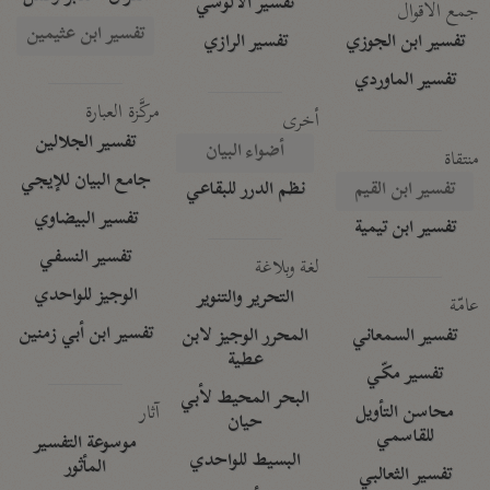
تفسير الآلوسي
جمع الأقوال
تفسير ابن عثيمين
تفسير ابن الجوزي
تفسير الرازي
تفسير الماوردي
مركَّزة العبارة
أخرى
تفسير الجلالين
أضواء البيان
منتقاة
جامع البيان للإيجي
تفسير ابن القيم
نظم الدرر للبقاعي
تفسير البيضاوي
تفسير ابن تيمية
تفسير النسفي
لغة وبلاغة
الوجيز للواحدي
التحرير والتنوير
عامّة
تفسير ابن أبي زمنين
تفسير السمعاني
المحرر الوجيز لابن
عطية
تفسير مكّي
البحر المحيط لأبي
آثار
محاسن التأويل
حيان
للقاسمي
موسوعة التفسير
البسيط للواحدي
المأثور
تفسير الثعالبي