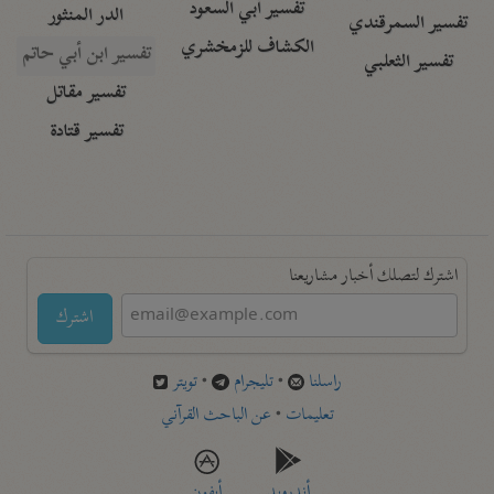
تفسير أبي السعود
الدر المنثور
تفسير السمرقندي
الكشاف للزمخشري
تفسير ابن أبي حاتم
تفسير الثعلبي
تفسير مقاتل
تفسير قتادة
اشترك لتصلك أخبار مشاريعنا
اشترك
راسلنا
•
تليجرام
•
تويتر
تعليمات
•
عن الباحث القرآني
أندرويد
أيفون