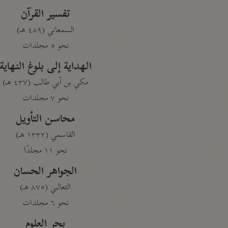
تفسير القرآن
السمعاني (٤٨٩ هـ)
نحو ٥ مجلدات
الهداية إلى بلوغ النهاية
مكي بن أبي طالب (٤٣٧ هـ)
نحو ٧ مجلدات
محاسن التأويل
القاسمي (١٣٣٢ هـ)
نحو ١١ مجلدًا
الجواهر الحسان
الثعالبي (٨٧٥ هـ)
نحو ٦ مجلدات
بحر العلوم