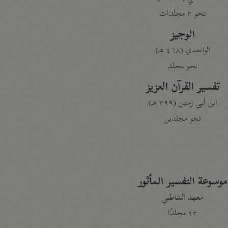
نحو ٣ مجلدات
الوجيز
الواحدي (٤٦٨ هـ)
نحو مجلد
تفسير القرآن العزيز
ابن أبي زمنين (٣٩٩ هـ)
نحو مجلدين
موسوعة التفسير المأثور
معهد الشاطبي
٢٣ مجلدًا