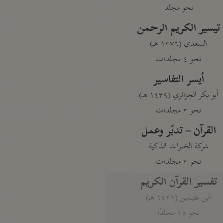
نحو مجلد
تيسير الكريم الرحمن
السعدي (١٣٧٦ هـ)
نحو ٤ مجلدات
أيسر التفاسير
أبو بكر الجزائري (١٤٣٩ هـ)
نحو ٣ مجلدات
القرآن – تدبّر وعمل
شركة الخبرات الذكية
نحو ٣ مجلدات
تفسير القرآن الكريم
ابن عثيمين (١٤٢١ هـ)
نحو ١٥ مجلدًا