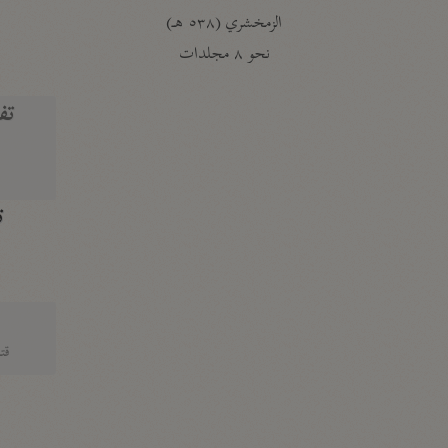
الزمخشري (٥٣٨ هـ)
ج
نحو ٨ مجلدات
تف
ت
قتا