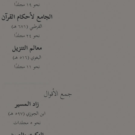
نحو ١٩ مجلدًا
الجامع لأحكام القرآن
القرطبي (٦٧١ هـ)
نحو ٢٤ مجلدًا
معالم التنزيل
البغوي (٥١٦ هـ)
نحو ١١ مجلدًا
جمع الأقوال
زاد المسير
ابن الجوزي (٥٩٧ هـ)
نحو ٥ مجلدات