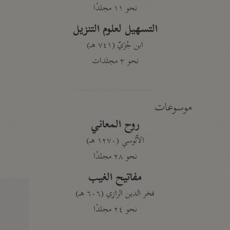
نحو ١١ مجلدًا
التسهيل لعلوم التنزيل
ابن جُزَيّ (٧٤١ هـ)
نحو ٣ مجلدات
موسوعات
روح المعاني
الآلوسي (١٢٧٠ هـ)
نحو ٢٨ مجلدًا
مفاتيح الغيب
فخر الدين الرازي (٦٠٦ هـ)
نحو ٢٤ مجلدًا