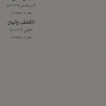
السمرقندي (٣٧٣ هـ)
نحو ٥ مجلدات
الكشف والبيان
الثعلبي (٤٢٧ هـ)
نحو ٨ مجلدات