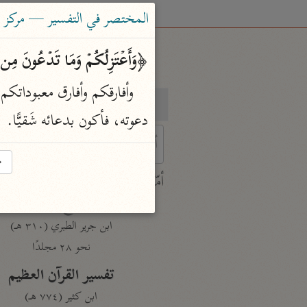
المختصر في التفسير — مركز ت
﴿وَأَعۡتَزِلُكُمۡ وَمَا تَدۡعُونَ مِن دُ
بحث
تفسير
دعوته، فأكون بدعائه شَقيًّا.
→
 characters for results.
أمّهات
جامع البيان
ابن جرير الطبري (٣١٠ هـ)
نحو ٢٨ مجلدًا
تفسير القرآن العظيم
ابن كثير (٧٧٤ هـ)