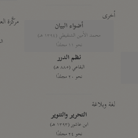
أخرى
مركَّزة الع
أضواء البيان
محمد الأمين الشنقيطي (١٣٩٤ هـ)
الم
نحو ١١ مجلدًا
نظم الدرر
البقاعي (٨٨٥ هـ)
نحو ٢٠ مجلدًا
لغة وبلاغة
التحرير والتنوير
ابن عاشور (١٣٩٣ هـ)
نحو ٢٤ مجلدًا