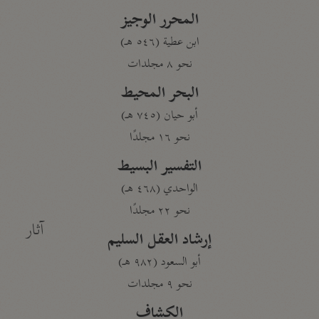
المحرر الوجيز
ابن عطية (٥٤٦ هـ)
نحو ٨ مجلدات
البحر المحيط
أبو حيان (٧٤٥ هـ)
نحو ١٦ مجلدًا
التفسير البسيط
الواحدي (٤٦٨ هـ)
نحو ٢٢ مجلدًا
آثار
إرشاد العقل السليم
أبو السعود (٩٨٢ هـ)
نحو ٩ مجلدات
الكشاف