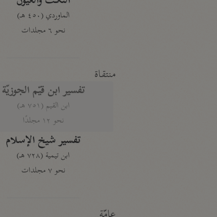
النكت والعيون
الماوردي (٤٥٠ هـ)
نحو ٦ مجلدات
منتقاة
تفسير ابن قيّم الجوزيّة
ابن القيم (٧٥١ هـ)
نحو ١٢ مجلدًا
تفسير شيخ الإسلام
ابن تيمية (٧٢٨ هـ)
نحو ٧ مجلدات
عامّة