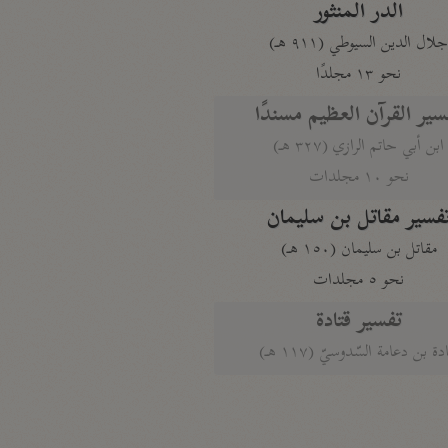
الدر المنثور
لال الدين السيوطي (٩١١ هـ)
نحو ١٣ مجلدًا
سير القرآن العظيم مسندًا
ابن أبي حاتم الرازي (٣٢٧ هـ)
نحو ١٠ مجلدات
فسير مقاتل بن سليمان
مقاتل بن سليمان (١٥٠ هـ)
نحو ٥ مجلدات
تفسير قتادة
دة بن دعامة السّدوسيّ (١١٧ هـ)