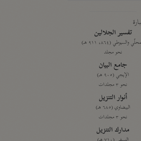
بارة
تفسير الجلالين
حلّي والسيوطي (٨٦٤، ٩١١ هـ)
نحو مجلد
جامع البيان
الإيجي (٩٠٥ هـ)
نحو ٣ مجلدات
أنوار التنزيل
البيضاوي (٦٨٥ هـ)
نحو ٣ مجلدات
مدارك التنزيل
النسفي (٧١٠ هـ)