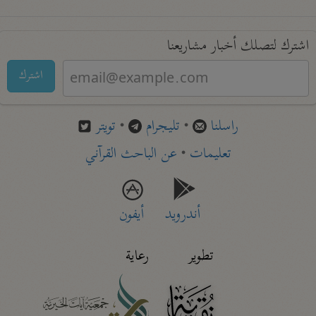
اشترك لتصلك أخبار مشاريعنا
اشترك
راسلنا
•
تليجرام
•
تويتر
تعليمات
•
عن الباحث القرآني
أندرويد
أيفون
تطوير
رعاية