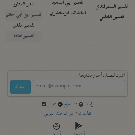
تفسير أبي السعود
الدر المنثور
تفسير السمرقندي
الكشاف للزمخشري
تفسير ابن أبي حاتم
تفسير الثعلبي
تفسير مقاتل
تفسير قتادة
اشترك لتصلك أخبار مشاريعنا
اشترك
راسلنا
•
تليجرام
•
تويتر
تعليمات
•
عن الباحث القرآني
أندرويد
أيفون