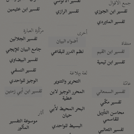
تفسير الآلوسي
جمع الأقوال
تفسير ابن عثيمين
تفسير ابن الجوزي
تفسير الرازي
تفسير الماوردي
مركَّزة العبارة
أخرى
تفسير الجلالين
أضواء البيان
منتقاة
جامع البيان للإيجي
تفسير ابن القيم
نظم الدرر للبقاعي
تفسير البيضاوي
تفسير ابن تيمية
تفسير النسفي
لغة وبلاغة
الوجيز للواحدي
التحرير والتنوير
عامّة
تفسير ابن أبي زمنين
تفسير السمعاني
المحرر الوجيز لابن
عطية
تفسير مكّي
البحر المحيط لأبي
آثار
محاسن التأويل
حيان
للقاسمي
موسوعة التفسير
البسيط للواحدي
المأثور
تفسير الثعالبي