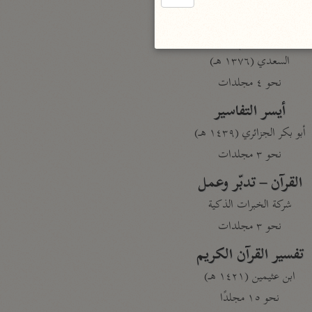
نحو مجلد
تيسير الكريم الرحمن
السعدي (١٣٧٦ هـ)
نحو ٤ مجلدات
أيسر التفاسير
أبو بكر الجزائري (١٤٣٩ هـ)
نحو ٣ مجلدات
القرآن – تدبّر وعمل
شركة الخبرات الذكية
نحو ٣ مجلدات
تفسير القرآن الكريم
ابن عثيمين (١٤٢١ هـ)
نحو ١٥ مجلدًا