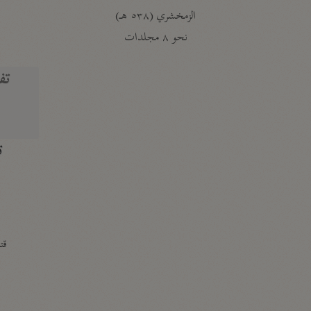
الزمخشري (٥٣٨ هـ)
ج
نحو ٨ مجلدات
تف
ت
قتا