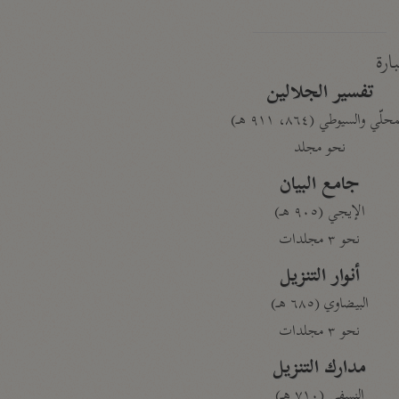
بارة
تفسير الجلالين
حلّي والسيوطي (٨٦٤، ٩١١ هـ)
نحو مجلد
جامع البيان
الإيجي (٩٠٥ هـ)
نحو ٣ مجلدات
أنوار التنزيل
البيضاوي (٦٨٥ هـ)
نحو ٣ مجلدات
مدارك التنزيل
النسفي (٧١٠ هـ)