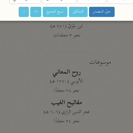
نحو ١١ مجلدًا
حول المصدر
التشكيل
نسخ الجميع
ا+
ا-
التسهيل لعلوم التنزيل
ابن جُزَيّ (٧٤١ هـ)
نحو ٣ مجلدات
موسوعات
روح المعاني
الآلوسي (١٢٧٠ هـ)
نحو ٢٨ مجلدًا
مفاتيح الغيب
فخر الدين الرازي (٦٠٦ هـ)
نحو ٢٤ مجلدًا