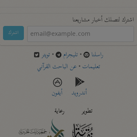
اشترك لتصلك أخبار مشاريعنا
اشترك
راسلنا
•
تليجرام
•
تويتر
تعليمات
•
عن الباحث القرآني
أندرويد
أيفون
تطوير
رعاية