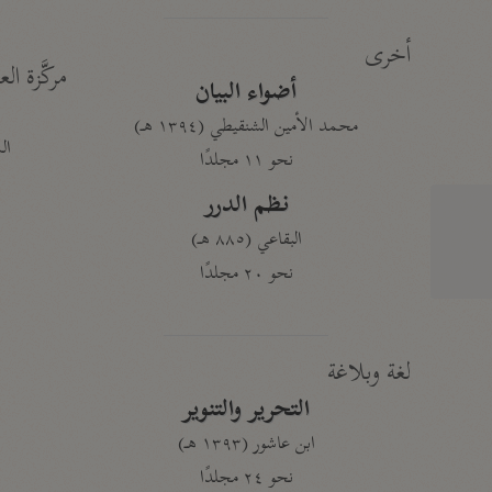
أخرى
مركَّزة الع
أضواء البيان
محمد الأمين الشنقيطي (١٣٩٤ هـ)
الم
نحو ١١ مجلدًا
نظم الدرر
البقاعي (٨٨٥ هـ)
نحو ٢٠ مجلدًا
لغة وبلاغة
التحرير والتنوير
ابن عاشور (١٣٩٣ هـ)
نحو ٢٤ مجلدًا