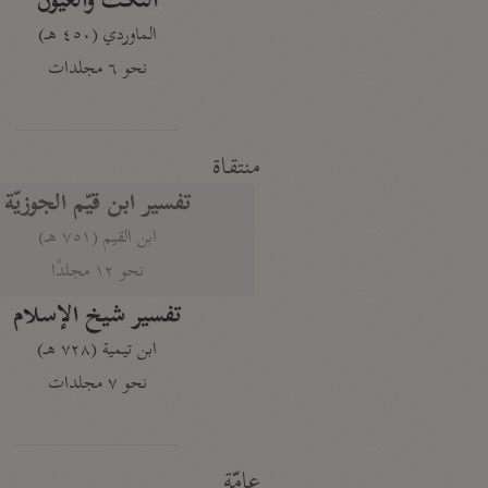
النكت والعيون
الماوردي (٤٥٠ هـ)
نحو ٦ مجلدات
منتقاة
تفسير ابن قيّم الجوزيّة
ابن القيم (٧٥١ هـ)
نحو ١٢ مجلدًا
تفسير شيخ الإسلام
ابن تيمية (٧٢٨ هـ)
نحو ٧ مجلدات
عامّة