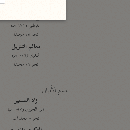
نحو ١٩ مجلدًا
الجامع لأحكام القرآن
القرطبي (٦٧١ هـ)
نحو ٢٤ مجلدًا
معالم التنزيل
البغوي (٥١٦ هـ)
نحو ١١ مجلدًا
جمع الأقوال
زاد المسير
ابن الجوزي (٥٩٧ هـ)
نحو ٥ مجلدات