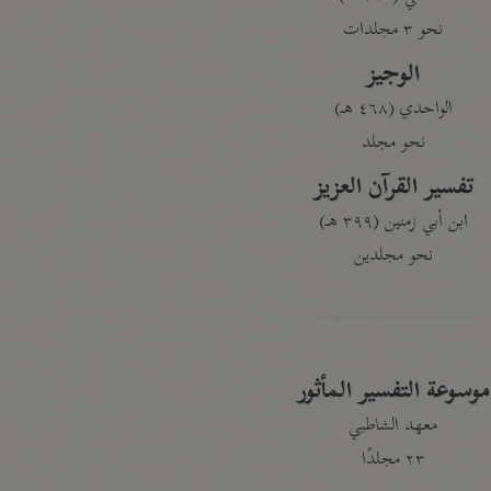
نحو ٣ مجلدات
الوجيز
الواحدي (٤٦٨ هـ)
نحو مجلد
تفسير القرآن العزيز
ابن أبي زمنين (٣٩٩ هـ)
نحو مجلدين
موسوعة التفسير المأثور
معهد الشاطبي
٢٣ مجلدًا