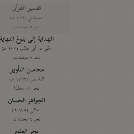
تفسير القرآن
السمعاني (٤٨٩ هـ)
نحو ٥ مجلدات
الهداية إلى بلوغ النهاية
مكي بن أبي طالب (٤٣٧ هـ)
نحو ٧ مجلدات
محاسن التأويل
القاسمي (١٣٣٢ هـ)
نحو ١١ مجلدًا
الجواهر الحسان
الثعالبي (٨٧٥ هـ)
نحو ٦ مجلدات
بحر العلوم