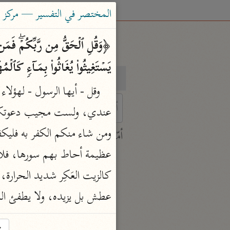
المختصر في التفسير — مركز ت
یَسۡتَغِیثُوا۟ یُغَاثُوا۟ بِمَاۤءࣲ كَٱ
بحث
تفسير
 characters for results.
أمّهات
جامع البيان
ابن جرير الطبري (٣١٠ هـ)
نحو ٢٨ مجلدًا
عطش بل يزيده، ولا يطفئ اللهب
تفسير القرآن العظيم
ابن كثير (٧٧٤ هـ)
→