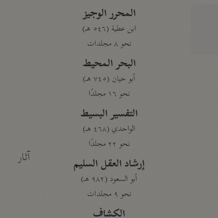
المحرر الوجيز
ابن عطية (٥٤٦ هـ)
نحو ٨ مجلدات
البحر المحيط
أبو حيان (٧٤٥ هـ)
نحو ١٦ مجلدًا
التفسير البسيط
الواحدي (٤٦٨ هـ)
نحو ٢٢ مجلدًا
آثار
إرشاد العقل السليم
أبو السعود (٩٨٢ هـ)
نحو ٩ مجلدات
الكشاف