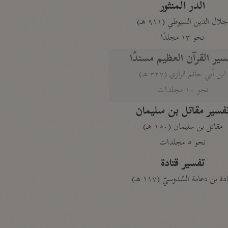
الدر المنثور
لال الدين السيوطي (٩١١ هـ)
نحو ١٣ مجلدًا
سير القرآن العظيم مسندًا
ابن أبي حاتم الرازي (٣٢٧ هـ)
نحو ١٠ مجلدات
فسير مقاتل بن سليمان
مقاتل بن سليمان (١٥٠ هـ)
نحو ٥ مجلدات
تفسير قتادة
دة بن دعامة السّدوسيّ (١١٧ هـ)