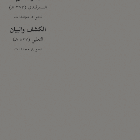
السمرقندي (٣٧٣ هـ)
نحو ٥ مجلدات
الكشف والبيان
الثعلبي (٤٢٧ هـ)
نحو ٨ مجلدات