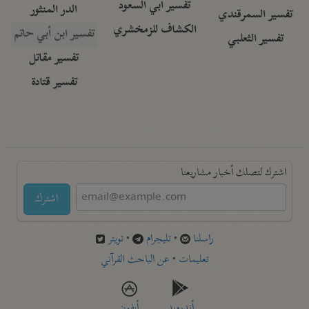
تفسير أبي السعود
الدر المنثور
تفسير السمرقندي
الكشاف للزمخشري
تفسير ابن أبي حاتم
تفسير الثعلبي
تفسير مقاتل
تفسير قتادة
اشترك لتصلك أخبار مشاريعنا
اشترك
راسلنا
•
تليجرام
•
تويتر
تعليمات
•
عن الباحث القرآني
أندرويد
أيفون