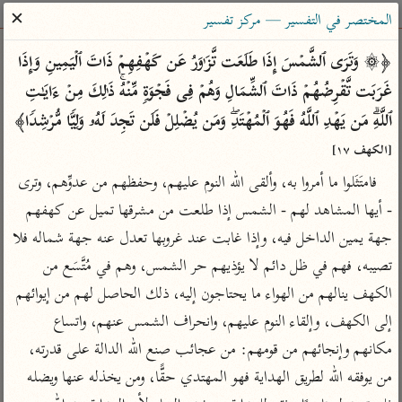
ساهم معنا في نشر القرآن والعلم الشرعي
✕
المختصر في التفسير — مركز تفسير
الباحث القرآني
﴿۞ وَتَرَى ٱلشَّمۡسَ إِذَا طَلَعَت تَّزَ ٰ⁠وَرُ عَن كَهۡفِهِمۡ ذَاتَ ٱلۡیَمِینِ وَإِذَا 
غَرَبَت تَّقۡرِضُهُمۡ ذَاتَ ٱلشِّمَالِ وَهُمۡ فِی فَجۡوَةࣲ مِّنۡهُۚ ذَ ٰ⁠لِكَ مِنۡ ءَایَـٰتِ 
بحث
تفسير
علوم
مصاحف
معاجم
ٱللَّهِۗ مَن یَهۡدِ ٱللَّهُ فَهُوَ ٱلۡمُهۡتَدِۖ وَمَن یُضۡلِلۡ فَلَن تَجِدَ لَهُۥ وَلِیࣰّا مُّرۡشِدࣰا﴾ 
[الكهف ١٧]
فامتَثَلوا ما أمروا به، وألقى الله النوم عليهم، وحفظهم من عدوِّهم، وترى 
Type 2 or more characters for results.
- أيها المشاهد لهم - الشمس إذا طلعت من مشرقها تميل عن كهفهم 
Type 1 or more
أمّهات
عامّة
معاصرة
جهة يمين الداخل فيه، وإذا غابت عند غروبها تعدل عنه جهة شماله فلا 
characters for results.
تفسير الطبري
فتح البيان للقنوجي
الميسر
تصيبه، فهم في ظل دائم لا يؤذيهم حر الشمس، وهم في مُتَّسَع من 
تفسير ابن كثير
فتح القدير للشوكاني
المختصر في
الكهف ينالهم من الهواء ما يحتاجون إليه، ذلك الحاصل لهم من إيوائهم 
التفسير
تفسير القرطبي
تفسير ابن جزي
إلى الكهف، وإلقاء النوم عليهم، وانحراف الشمس عنهم، واتساع 
تفسير السعدي
تفسير البغوي
مكانهم وإنجائهم من قومهم: من عجائب صنع الله الدالة على قدرته، 
أيسر التفاسير
من يوفقه الله لطريق الهداية فهو المهتدي حقًّا، ومن يخذله عنها ويضله 
موسوعات
القرآن – تدبر وعمل