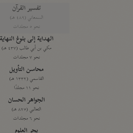
تفسير القرآن
السمعاني (٤٨٩ هـ)
نحو ٥ مجلدات
الهداية إلى بلوغ النهاية
مكي بن أبي طالب (٤٣٧ هـ)
نحو ٧ مجلدات
محاسن التأويل
القاسمي (١٣٣٢ هـ)
نحو ١١ مجلدًا
الجواهر الحسان
الثعالبي (٨٧٥ هـ)
نحو ٦ مجلدات
بحر العلوم