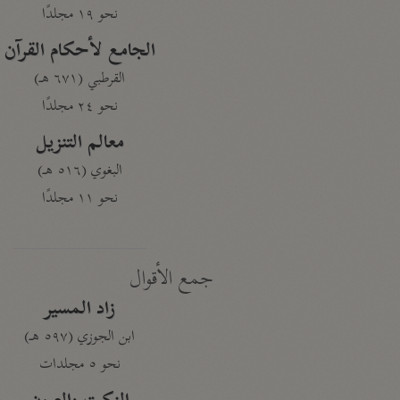
نحو ١٩ مجلدًا
الجامع لأحكام القرآن
القرطبي (٦٧١ هـ)
نحو ٢٤ مجلدًا
معالم التنزيل
البغوي (٥١٦ هـ)
نحو ١١ مجلدًا
جمع الأقوال
زاد المسير
ابن الجوزي (٥٩٧ هـ)
نحو ٥ مجلدات