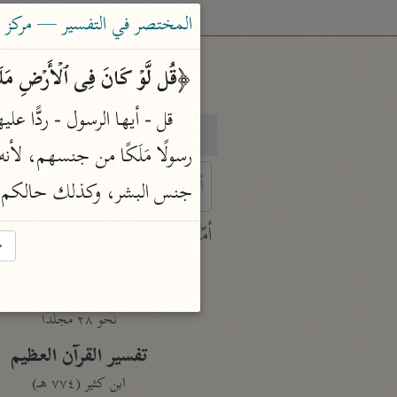
المختصر في التفسير — مركز ت
﴿قُل لَّوۡ كَانَ فِی ٱلۡأَرۡضِ مَلَـٰۤىٕ
بحث
تفسير
جنس البشر، وكذلك حالكم أ
 characters for results.
أمّهات
→
جامع البيان
ابن جرير الطبري (٣١٠ هـ)
نحو ٢٨ مجلدًا
تفسير القرآن العظيم
ابن كثير (٧٧٤ هـ)