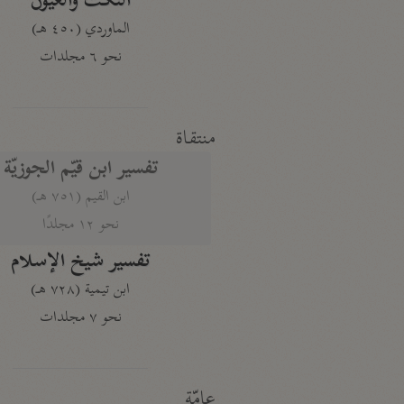
النكت والعيون
الماوردي (٤٥٠ هـ)
نحو ٦ مجلدات
منتقاة
تفسير ابن قيّم الجوزيّة
ابن القيم (٧٥١ هـ)
نحو ١٢ مجلدًا
تفسير شيخ الإسلام
ابن تيمية (٧٢٨ هـ)
نحو ٧ مجلدات
عامّة