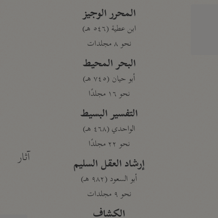
المحرر الوجيز
ابن عطية (٥٤٦ هـ)
نحو ٨ مجلدات
البحر المحيط
أبو حيان (٧٤٥ هـ)
نحو ١٦ مجلدًا
التفسير البسيط
الواحدي (٤٦٨ هـ)
نحو ٢٢ مجلدًا
آثار
إرشاد العقل السليم
أبو السعود (٩٨٢ هـ)
نحو ٩ مجلدات
الكشاف