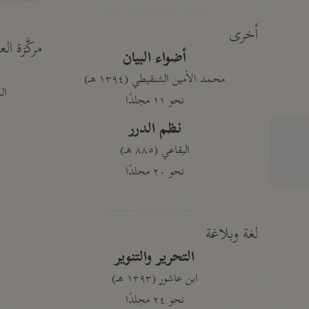
أخرى
مركَّزة الع
أضواء البيان
محمد الأمين الشنقيطي (١٣٩٤ هـ)
الم
نحو ١١ مجلدًا
نظم الدرر
البقاعي (٨٨٥ هـ)
نحو ٢٠ مجلدًا
لغة وبلاغة
التحرير والتنوير
ابن عاشور (١٣٩٣ هـ)
نحو ٢٤ مجلدًا