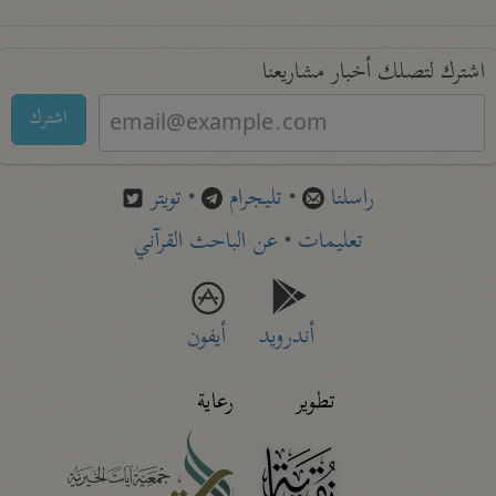
اشترك لتصلك أخبار مشاريعنا
اشترك
راسلنا
•
تليجرام
•
تويتر
تعليمات
•
عن الباحث القرآني
أندرويد
أيفون
تطوير
رعاية