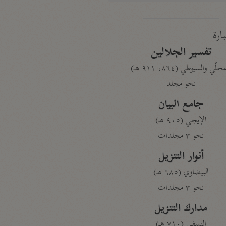
بارة
تفسير الجلالين
حلّي والسيوطي (٨٦٤، ٩١١ هـ)
نحو مجلد
جامع البيان
الإيجي (٩٠٥ هـ)
نحو ٣ مجلدات
أنوار التنزيل
البيضاوي (٦٨٥ هـ)
نحو ٣ مجلدات
مدارك التنزيل
النسفي (٧١٠ هـ)