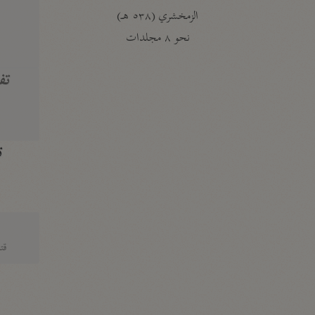
الزمخشري (٥٣٨ هـ)
ج
نحو ٨ مجلدات
تف
ت
قتا