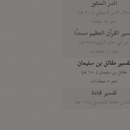
الدر المنثور
لال الدين السيوطي (٩١١ هـ)
نحو ١٣ مجلدًا
سير القرآن العظيم مسندًا
ابن أبي حاتم الرازي (٣٢٧ هـ)
نحو ١٠ مجلدات
فسير مقاتل بن سليمان
مقاتل بن سليمان (١٥٠ هـ)
نحو ٥ مجلدات
تفسير قتادة
دة بن دعامة السّدوسيّ (١١٧ هـ)