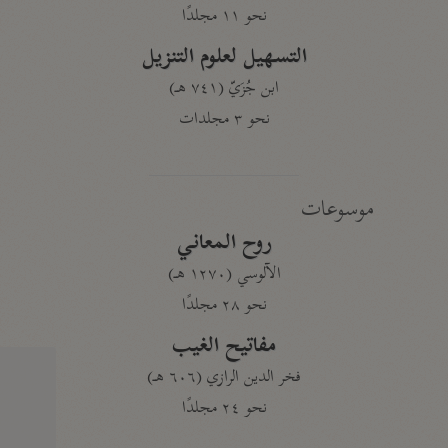
نحو ١١ مجلدًا
التسهيل لعلوم التنزيل
ابن جُزَيّ (٧٤١ هـ)
نحو ٣ مجلدات
موسوعات
روح المعاني
الآلوسي (١٢٧٠ هـ)
نحو ٢٨ مجلدًا
مفاتيح الغيب
فخر الدين الرازي (٦٠٦ هـ)
نحو ٢٤ مجلدًا