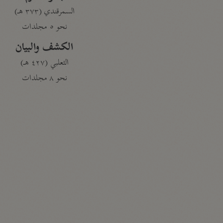
السمرقندي (٣٧٣ هـ)
نحو ٥ مجلدات
الكشف والبيان
الثعلبي (٤٢٧ هـ)
نحو ٨ مجلدات