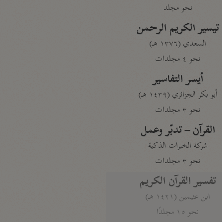
نحو مجلد
تيسير الكريم الرحمن
السعدي (١٣٧٦ هـ)
نحو ٤ مجلدات
أيسر التفاسير
أبو بكر الجزائري (١٤٣٩ هـ)
نحو ٣ مجلدات
القرآن – تدبّر وعمل
شركة الخبرات الذكية
نحو ٣ مجلدات
تفسير القرآن الكريم
ابن عثيمين (١٤٢١ هـ)
نحو ١٥ مجلدًا