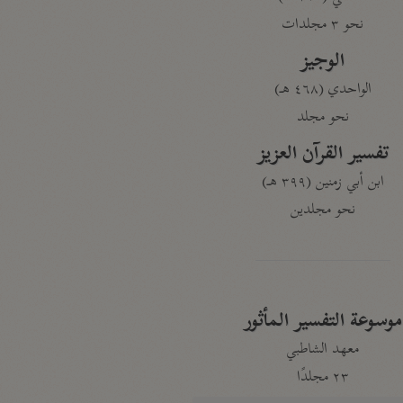
نحو ٣ مجلدات
الوجيز
الواحدي (٤٦٨ هـ)
نحو مجلد
تفسير القرآن العزيز
ابن أبي زمنين (٣٩٩ هـ)
نحو مجلدين
موسوعة التفسير المأثور
معهد الشاطبي
٢٣ مجلدًا