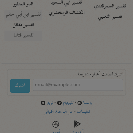
تفسير أبي السعود
الدر المنثور
تفسير السمرقندي
الكشاف للزمخشري
تفسير ابن أبي حاتم
تفسير الثعلبي
تفسير مقاتل
تفسير قتادة
اشترك لتصلك أخبار مشاريعنا
اشترك
راسلنا
•
تليجرام
•
تويتر
تعليمات
•
عن الباحث القرآني
أندرويد
أيفون