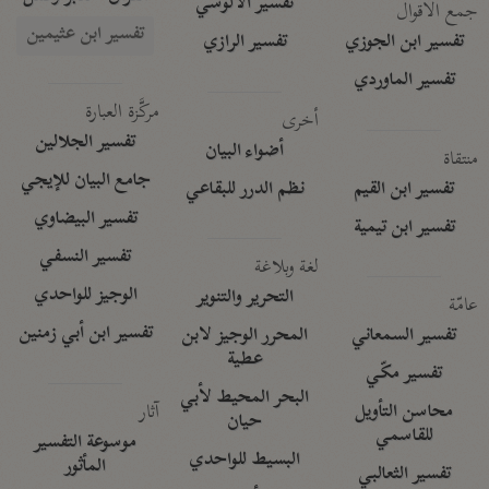
تفسير الآلوسي
جمع الأقوال
تفسير ابن عثيمين
تفسير ابن الجوزي
تفسير الرازي
تفسير الماوردي
مركَّزة العبارة
أخرى
تفسير الجلالين
أضواء البيان
منتقاة
جامع البيان للإيجي
تفسير ابن القيم
نظم الدرر للبقاعي
تفسير البيضاوي
تفسير ابن تيمية
تفسير النسفي
لغة وبلاغة
الوجيز للواحدي
التحرير والتنوير
عامّة
تفسير ابن أبي زمنين
تفسير السمعاني
المحرر الوجيز لابن
عطية
تفسير مكّي
البحر المحيط لأبي
آثار
محاسن التأويل
حيان
للقاسمي
موسوعة التفسير
البسيط للواحدي
المأثور
تفسير الثعالبي