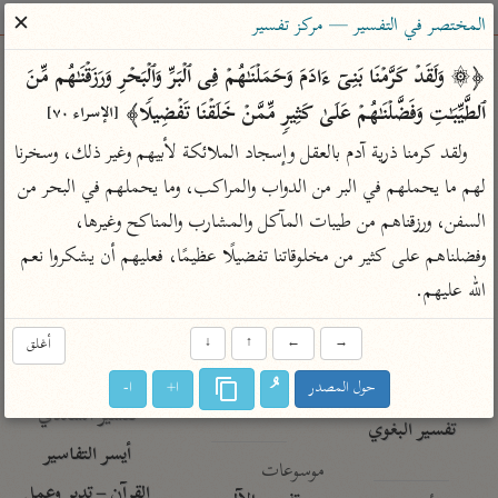
ساهم معنا في نشر القرآن والعلم الشرعي
✕
المختصر في التفسير — مركز تفسير
الباحث القرآني
﴿۞ وَلَقَدۡ كَرَّمۡنَا بَنِیۤ ءَادَمَ وَحَمَلۡنَـٰهُمۡ فِی ٱلۡبَرِّ وَٱلۡبَحۡرِ وَرَزَقۡنَـٰهُم مِّنَ 
ٱلطَّیِّبَـٰتِ وَفَضَّلۡنَـٰهُمۡ عَلَىٰ كَثِیرࣲ مِّمَّنۡ خَلَقۡنَا تَفۡضِیلࣰا﴾ 
[الإسراء ٧٠]
بحث
تفسير
علوم
مصاحف
معاجم
ولقد كرمنا ذرية آدم بالعقل وإسجاد الملائكة لأبيهم وغير ذلك، وسخرنا 
لهم ما يحملهم في البر من الدواب والمراكب، وما يحملهم في البحر من 
السفن، ورزقناهم من طيبات المآكل والمشارب والمناكح وغيرها، 
Type 2 or more characters for results.
وفضلناهم على كثير من مخلوقاتنا تفضيلًا عظيمًا، فعليهم أن يشكروا نعم 
Type 1 or more
أمّهات
عامّة
معاصرة
الله عليهم.
characters for results.
تفسير الطبري
فتح البيان للقنوجي
الميسر
→
←
↑
↓
أغلق
تفسير ابن كثير
فتح القدير للشوكاني
المختصر في
التفسير
حول المصدر
ا+
ا-
تفسير القرطبي
تفسير ابن جزي
تفسير السعدي
تفسير البغوي
أيسر التفاسير
موسوعات
القرآن – تدبر وعمل