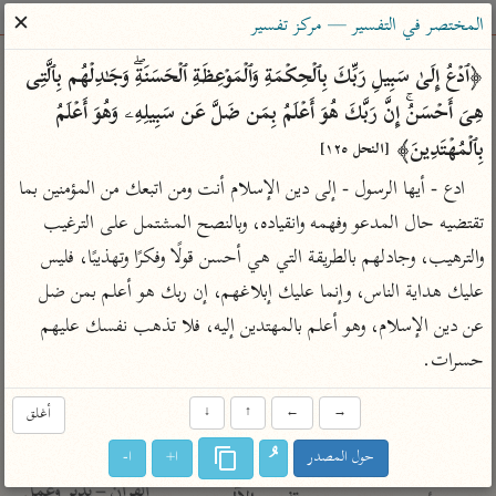
ساهم معنا في نشر القرآن والعلم الشرعي
✕
المختصر في التفسير — مركز تفسير
الباحث القرآني
﴿ٱدۡعُ إِلَىٰ سَبِیلِ رَبِّكَ بِٱلۡحِكۡمَةِ وَٱلۡمَوۡعِظَةِ ٱلۡحَسَنَةِۖ وَجَـٰدِلۡهُم بِٱلَّتِی 
هِیَ أَحۡسَنُۚ إِنَّ رَبَّكَ هُوَ أَعۡلَمُ بِمَن ضَلَّ عَن سَبِیلِهِۦ وَهُوَ أَعۡلَمُ 
بحث
تفسير
علوم
مصاحف
معاجم
بِٱلۡمُهۡتَدِینَ﴾ 
[النحل ١٢٥]
ادع - أيها الرسول - إلى دين الإسلام أنت ومن اتبعك من المؤمنين بما 
تقتضيه حال المدعو وفهمه وانقياده، وبالنصح المشتمل على الترغيب 
Type 2 or more characters for results.
والترهيب، وجادلهم بالطريقة التي هي أحسن قولًا وفكرًا وتهذيبًا، فليس 
Type 1 or more
أمّهات
عامّة
معاصرة
عليك هداية الناس، وإنما عليك إبلاغهم، إن ربك هو أعلم بمن ضل 
characters for results.
تفسير الطبري
فتح البيان للقنوجي
الميسر
عن دين الإسلام، وهو أعلم بالمهتدين إليه، فلا تذهب نفسك عليهم 
تفسير ابن كثير
فتح القدير للشوكاني
المختصر في
حسرات.
التفسير
تفسير القرطبي
تفسير ابن جزي
تفسير السعدي
→
←
↑
↓
أغلق
تفسير البغوي
أيسر التفاسير
حول المصدر
ا+
ا-
موسوعات
القرآن – تدبر وعمل