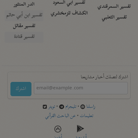
تفسير أبي السعود
الدر المنثور
تفسير السمرقندي
الكشاف للزمخشري
تفسير ابن أبي حاتم
تفسير الثعلبي
تفسير مقاتل
تفسير قتادة
اشترك لتصلك أخبار مشاريعنا
اشترك
راسلنا
•
تليجرام
•
تويتر
تعليمات
•
عن الباحث القرآني
أندرويد
أيفون