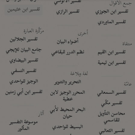
تفسير الآلوسي
جمع الأقوال
تفسير ابن عثيمين
تفسير ابن الجوزي
تفسير الرازي
تفسير الماوردي
مركَّزة العبارة
أخرى
تفسير الجلالين
أضواء البيان
منتقاة
جامع البيان للإيجي
تفسير ابن القيم
نظم الدرر للبقاعي
تفسير البيضاوي
تفسير ابن تيمية
تفسير النسفي
لغة وبلاغة
الوجيز للواحدي
التحرير والتنوير
عامّة
تفسير ابن أبي زمنين
تفسير السمعاني
المحرر الوجيز لابن
عطية
تفسير مكّي
البحر المحيط لأبي
آثار
محاسن التأويل
حيان
للقاسمي
موسوعة التفسير
البسيط للواحدي
المأثور
تفسير الثعالبي