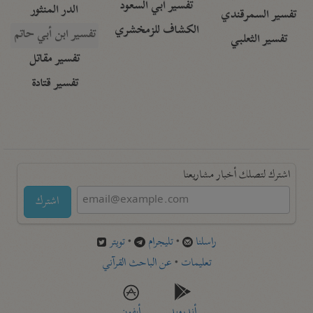
تفسير أبي السعود
الدر المنثور
تفسير السمرقندي
الكشاف للزمخشري
تفسير ابن أبي حاتم
تفسير الثعلبي
تفسير مقاتل
تفسير قتادة
اشترك لتصلك أخبار مشاريعنا
اشترك
راسلنا
•
تليجرام
•
تويتر
تعليمات
•
عن الباحث القرآني
أندرويد
أيفون