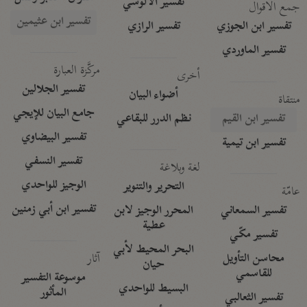
تفسير الآلوسي
جمع الأقوال
تفسير ابن عثيمين
تفسير ابن الجوزي
تفسير الرازي
تفسير الماوردي
مركَّزة العبارة
أخرى
تفسير الجلالين
أضواء البيان
منتقاة
جامع البيان للإيجي
تفسير ابن القيم
نظم الدرر للبقاعي
تفسير البيضاوي
تفسير ابن تيمية
تفسير النسفي
لغة وبلاغة
الوجيز للواحدي
التحرير والتنوير
عامّة
تفسير ابن أبي زمنين
تفسير السمعاني
المحرر الوجيز لابن
عطية
تفسير مكّي
البحر المحيط لأبي
آثار
محاسن التأويل
حيان
للقاسمي
موسوعة التفسير
البسيط للواحدي
المأثور
تفسير الثعالبي