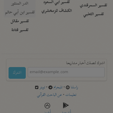
تفسير أبي السعود
الدر المنثور
تفسير السمرقندي
الكشاف للزمخشري
تفسير ابن أبي حاتم
تفسير الثعلبي
تفسير مقاتل
تفسير قتادة
اشترك لتصلك أخبار مشاريعنا
اشترك
راسلنا
•
تليجرام
•
تويتر
تعليمات
•
عن الباحث القرآني
أندرويد
أيفون