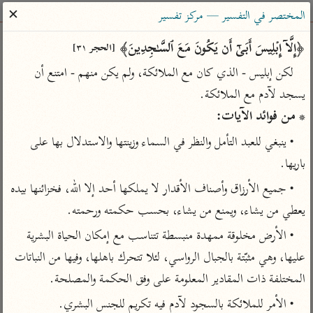
ساهم معنا في نشر القرآن والعلم الشرعي
✕
المختصر في التفسير — مركز تفسير
الباحث القرآني
﴿إِلَّاۤ إِبۡلِیسَ أَبَىٰۤ أَن یَكُونَ مَعَ ٱلسَّـٰجِدِینَ﴾ 
[الحجر ٣١]
لكن إبليس - الذي كان مع الملائكة، ولم يكن منهم - امتنع أن 
بحث
تفسير
علوم
مصاحف
معاجم
يسجد لآدم مع الملائكة.

* من فوائد الآيات:
• ينبغي للعبد التأمل والنظر في السماء وزينتها والاستدلال بها على 
Type 2 or more characters for results.
باريها.
Type 1 or more
أمّهات
عامّة
معاصرة
• جميع الأرزاق وأصناف الأقدار لا يملكها أحد إلا الله، فخزائنها بيده 
characters for results.
تفسير الطبري
فتح البيان للقنوجي
الميسر
يعطي من يشاء، ويمنع من يشاء، بحسب حكمته ورحمته.
تفسير ابن كثير
فتح القدير للشوكاني
المختصر في
• الأرض مخلوقة ممهدة منبسطة تتناسب مع إمكان الحياة البشرية 
التفسير
تفسير القرطبي
تفسير ابن جزي
عليها، وهي مثبّتة بالجبال الرواسي، لئلا تتحرك باهلها، وفيها من النباتات 
تفسير السعدي
تفسير البغوي
المختلفة ذات المقادير المعلومة على وفق الحكمة والمصلحة.
أيسر التفاسير
موسوعات
• الأمر للملائكة بالسجود لآدم فيه تكريم للجنس البشري.
القرآن – تدبر وعمل