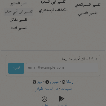
تفسير أبي السعود
الدر المنثور
تفسير السمرقندي
الكشاف للزمخشري
تفسير ابن أبي حاتم
تفسير الثعلبي
تفسير مقاتل
تفسير قتادة
اشترك لتصلك أخبار مشاريعنا
اشترك
راسلنا
•
تليجرام
•
تويتر
تعليمات
•
عن الباحث القرآني
أندرويد
أيفون