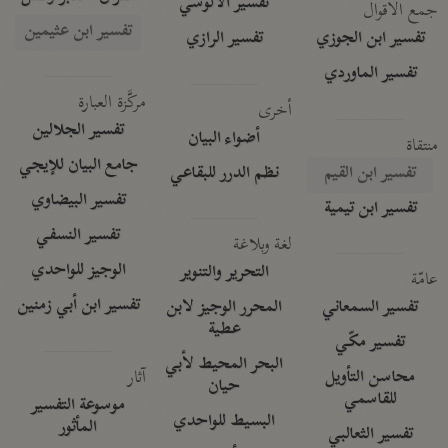
تفسير الآلوسي
جمع الأقوال
تفسير ابن عثيمين
تفسير ابن الجوزي
تفسير الرازي
تفسير الماوردي
مركَّزة العبارة
أخرى
تفسير الجلالين
أضواء البيان
منتقاة
جامع البيان للإيجي
تفسير ابن القيم
نظم الدرر للبقاعي
تفسير البيضاوي
تفسير ابن تيمية
تفسير النسفي
لغة وبلاغة
الوجيز للواحدي
التحرير والتنوير
عامّة
تفسير ابن أبي زمنين
تفسير السمعاني
المحرر الوجيز لابن
عطية
تفسير مكّي
البحر المحيط لأبي
آثار
محاسن التأويل
حيان
للقاسمي
موسوعة التفسير
البسيط للواحدي
المأثور
تفسير الثعالبي