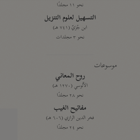
نحو ١١ مجلدًا
التسهيل لعلوم التنزيل
ابن جُزَيّ (٧٤١ هـ)
نحو ٣ مجلدات
موسوعات
روح المعاني
الآلوسي (١٢٧٠ هـ)
نحو ٢٨ مجلدًا
مفاتيح الغيب
فخر الدين الرازي (٦٠٦ هـ)
نحو ٢٤ مجلدًا