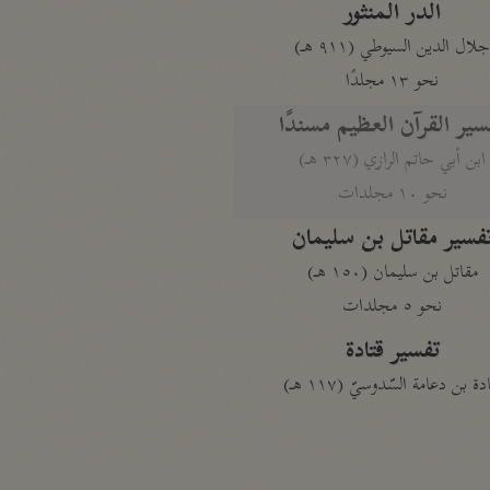
الدر المنثور
لال الدين السيوطي (٩١١ هـ)
نحو ١٣ مجلدًا
سير القرآن العظيم مسندًا
ابن أبي حاتم الرازي (٣٢٧ هـ)
نحو ١٠ مجلدات
فسير مقاتل بن سليمان
مقاتل بن سليمان (١٥٠ هـ)
نحو ٥ مجلدات
تفسير قتادة
دة بن دعامة السّدوسيّ (١١٧ هـ)