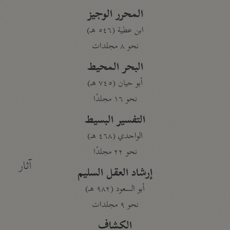
المحرر الوجيز
ابن عطية (٥٤٦ هـ)
نحو ٨ مجلدات
البحر المحيط
أبو حيان (٧٤٥ هـ)
نحو ١٦ مجلدًا
التفسير البسيط
الواحدي (٤٦٨ هـ)
نحو ٢٢ مجلدًا
آثار
إرشاد العقل السليم
أبو السعود (٩٨٢ هـ)
نحو ٩ مجلدات
الكشاف