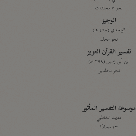
نحو ٣ مجلدات
الوجيز
الواحدي (٤٦٨ هـ)
نحو مجلد
تفسير القرآن العزيز
ابن أبي زمنين (٣٩٩ هـ)
نحو مجلدين
موسوعة التفسير المأثور
معهد الشاطبي
٢٣ مجلدًا