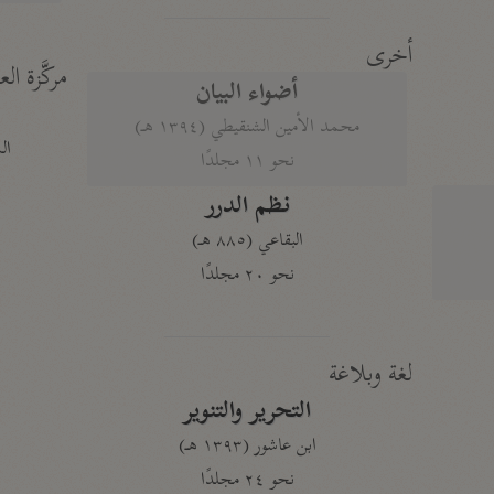
أخرى
مركَّزة الع
أضواء البيان
محمد الأمين الشنقيطي (١٣٩٤ هـ)
الم
نحو ١١ مجلدًا
نظم الدرر
البقاعي (٨٨٥ هـ)
نحو ٢٠ مجلدًا
لغة وبلاغة
التحرير والتنوير
ابن عاشور (١٣٩٣ هـ)
نحو ٢٤ مجلدًا