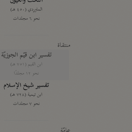
النكت والعيون
الماوردي (٤٥٠ هـ)
نحو ٦ مجلدات
منتقاة
تفسير ابن قيّم الجوزيّة
ابن القيم (٧٥١ هـ)
نحو ١٢ مجلدًا
تفسير شيخ الإسلام
ابن تيمية (٧٢٨ هـ)
نحو ٧ مجلدات
عامّة