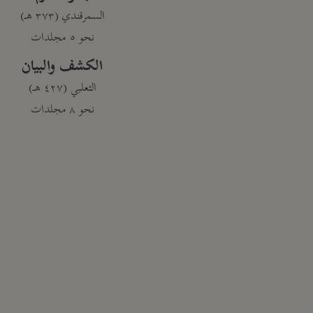
السمرقندي (٣٧٣ هـ)
نحو ٥ مجلدات
الكشف والبيان
الثعلبي (٤٢٧ هـ)
نحو ٨ مجلدات