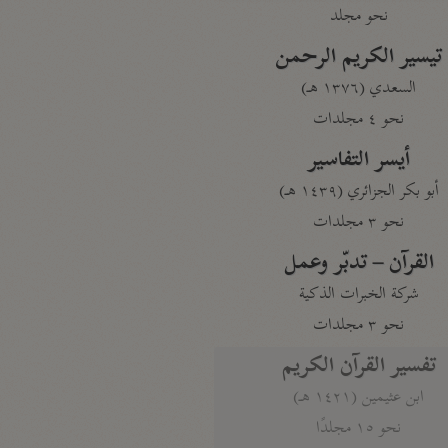
نحو مجلد
تيسير الكريم الرحمن
السعدي (١٣٧٦ هـ)
نحو ٤ مجلدات
أيسر التفاسير
أبو بكر الجزائري (١٤٣٩ هـ)
نحو ٣ مجلدات
القرآن – تدبّر وعمل
شركة الخبرات الذكية
نحو ٣ مجلدات
تفسير القرآن الكريم
ابن عثيمين (١٤٢١ هـ)
نحو ١٥ مجلدًا