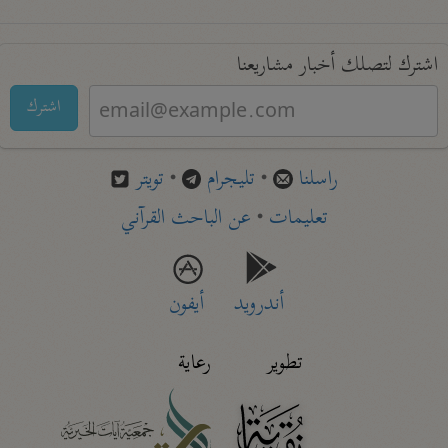
اشترك لتصلك أخبار مشاريعنا
اشترك
راسلنا
•
تليجرام
•
تويتر
تعليمات
•
عن الباحث القرآني
أندرويد
أيفون
تطوير
رعاية