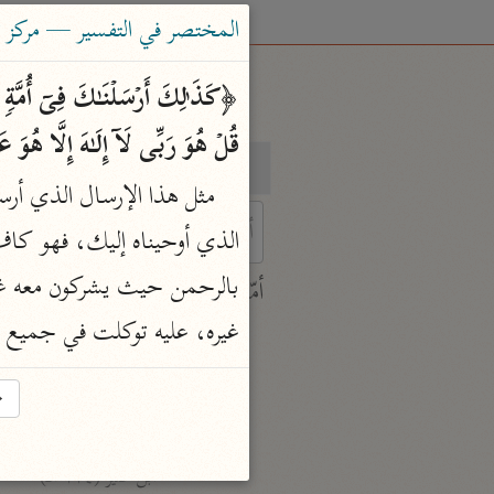
المختصر في التفسير — مركز ت
قُلۡ هُوَ رَبِّی لَاۤ إِلَـٰهَ إِلَّا هُوَ 
بحث
تفسير
 characters for results.
أمّهات
جامع البيان
غيره، عليه توكلت في جميع أم
ابن جرير الطبري (٣١٠ هـ)
نحو ٢٨ مجلدًا
→
تفسير القرآن العظيم
ابن كثير (٧٧٤ هـ)