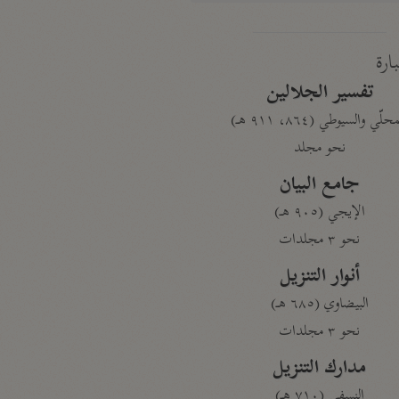
بارة
تفسير الجلالين
حلّي والسيوطي (٨٦٤، ٩١١ هـ)
نحو مجلد
جامع البيان
الإيجي (٩٠٥ هـ)
نحو ٣ مجلدات
أنوار التنزيل
البيضاوي (٦٨٥ هـ)
نحو ٣ مجلدات
مدارك التنزيل
النسفي (٧١٠ هـ)