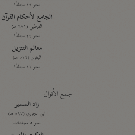
نحو ١٩ مجلدًا
الجامع لأحكام القرآن
القرطبي (٦٧١ هـ)
نحو ٢٤ مجلدًا
معالم التنزيل
البغوي (٥١٦ هـ)
نحو ١١ مجلدًا
جمع الأقوال
زاد المسير
ابن الجوزي (٥٩٧ هـ)
نحو ٥ مجلدات