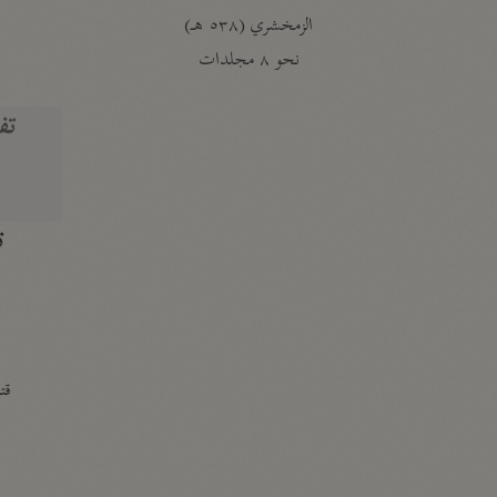
الزمخشري (٥٣٨ هـ)
ج
نحو ٨ مجلدات
تف
ت
قتا