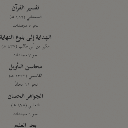
تفسير القرآن
السمعاني (٤٨٩ هـ)
نحو ٥ مجلدات
الهداية إلى بلوغ النهاية
مكي بن أبي طالب (٤٣٧ هـ)
نحو ٧ مجلدات
محاسن التأويل
القاسمي (١٣٣٢ هـ)
نحو ١١ مجلدًا
الجواهر الحسان
الثعالبي (٨٧٥ هـ)
نحو ٦ مجلدات
بحر العلوم