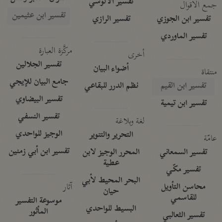
تفسير الآلوسي
جمع الأقوال
تفسير ابن عثيمين
تفسير ابن الجوزي
تفسير الرازي
تفسير الماوردي
مركَّزة العبارة
أخرى
تفسير الجلالين
أضواء البيان
منتقاة
جامع البيان للإيجي
تفسير ابن القيم
نظم الدرر للبقاعي
تفسير البيضاوي
تفسير ابن تيمية
تفسير النسفي
لغة وبلاغة
الوجيز للواحدي
التحرير والتنوير
عامّة
تفسير ابن أبي زمنين
تفسير السمعاني
المحرر الوجيز لابن
عطية
تفسير مكّي
البحر المحيط لأبي
آثار
محاسن التأويل
حيان
للقاسمي
موسوعة التفسير
البسيط للواحدي
المأثور
تفسير الثعالبي