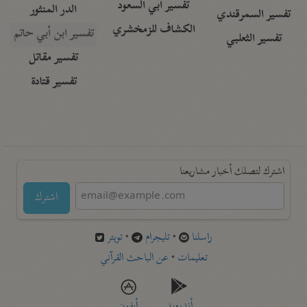
تفسير أبي السعود
الدر المنثور
تفسير السمرقندي
الكشاف للزمخشري
تفسير ابن أبي حاتم
تفسير الثعلبي
تفسير مقاتل
تفسير قتادة
اشترك لتصلك أخبار مشاريعنا
اشترك
راسلنا
•
تليجرام
•
تويتر
تعليمات
•
عن الباحث القرآني
أندرويد
أيفون