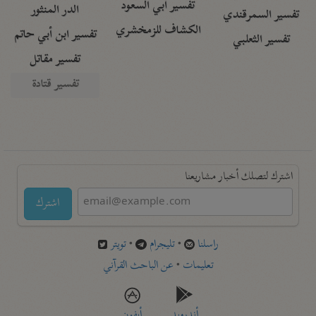
تفسير أبي السعود
الدر المنثور
تفسير السمرقندي
الكشاف للزمخشري
تفسير ابن أبي حاتم
تفسير الثعلبي
تفسير مقاتل
تفسير قتادة
اشترك لتصلك أخبار مشاريعنا
اشترك
راسلنا
•
تليجرام
•
تويتر
تعليمات
•
عن الباحث القرآني
أندرويد
أيفون