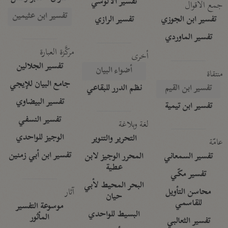
تفسير الآلوسي
جمع الأقوال
تفسير ابن عثيمين
تفسير ابن الجوزي
تفسير الرازي
تفسير الماوردي
مركَّزة العبارة
أخرى
تفسير الجلالين
أضواء البيان
منتقاة
جامع البيان للإيجي
تفسير ابن القيم
نظم الدرر للبقاعي
تفسير البيضاوي
تفسير ابن تيمية
تفسير النسفي
لغة وبلاغة
الوجيز للواحدي
التحرير والتنوير
عامّة
تفسير ابن أبي زمنين
تفسير السمعاني
المحرر الوجيز لابن
عطية
تفسير مكّي
البحر المحيط لأبي
آثار
محاسن التأويل
حيان
للقاسمي
موسوعة التفسير
البسيط للواحدي
المأثور
تفسير الثعالبي