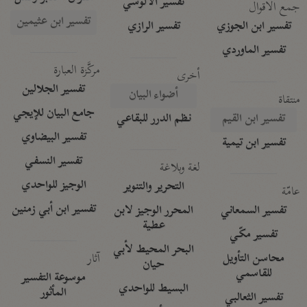
تفسير الآلوسي
جمع الأقوال
تفسير ابن عثيمين
تفسير ابن الجوزي
تفسير الرازي
تفسير الماوردي
مركَّزة العبارة
أخرى
تفسير الجلالين
أضواء البيان
منتقاة
جامع البيان للإيجي
تفسير ابن القيم
نظم الدرر للبقاعي
تفسير البيضاوي
تفسير ابن تيمية
تفسير النسفي
لغة وبلاغة
الوجيز للواحدي
التحرير والتنوير
عامّة
تفسير ابن أبي زمنين
تفسير السمعاني
المحرر الوجيز لابن
عطية
تفسير مكّي
البحر المحيط لأبي
آثار
محاسن التأويل
حيان
للقاسمي
موسوعة التفسير
البسيط للواحدي
المأثور
تفسير الثعالبي