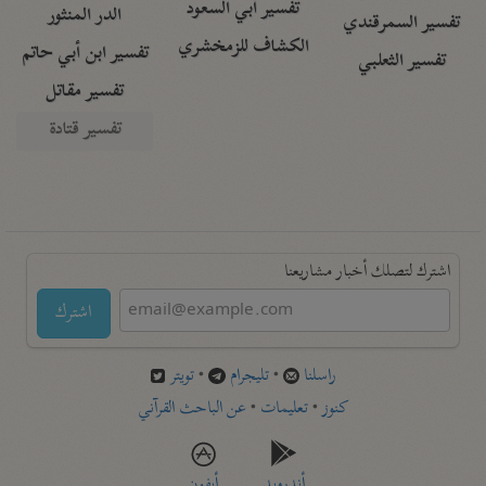
تفسير أبي السعود
الدر المنثور
تفسير السمرقندي
الكشاف للزمخشري
تفسير ابن أبي حاتم
تفسير الثعلبي
تفسير مقاتل
تفسير قتادة
اشترك لتصلك أخبار مشاريعنا
اشترك
راسلنا
•
تليجرام
•
تويتر
كنوز
•
تعليمات
•
عن الباحث القرآني
أندرويد
أيفون