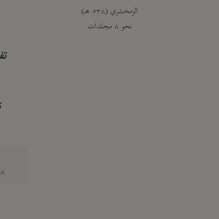
الزمخشري (٥٣٨ هـ)
ج
نحو ٨ مجلدات
تف
ت
قتا