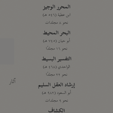
المحرر الوجيز
ابن عطية (٥٤٦ هـ)
نحو ٨ مجلدات
البحر المحيط
أبو حيان (٧٤٥ هـ)
نحو ١٦ مجلدًا
التفسير البسيط
الواحدي (٤٦٨ هـ)
نحو ٢٢ مجلدًا
آثار
إرشاد العقل السليم
أبو السعود (٩٨٢ هـ)
نحو ٩ مجلدات
الكشاف