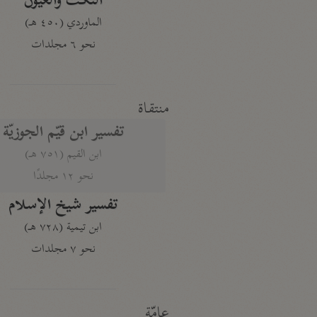
النكت والعيون
الماوردي (٤٥٠ هـ)
نحو ٦ مجلدات
منتقاة
تفسير ابن قيّم الجوزيّة
ابن القيم (٧٥١ هـ)
نحو ١٢ مجلدًا
تفسير شيخ الإسلام
ابن تيمية (٧٢٨ هـ)
نحو ٧ مجلدات
عامّة