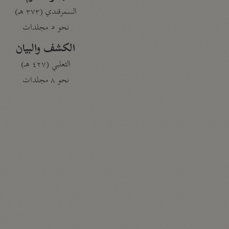
السمرقندي (٣٧٣ هـ)
نحو ٥ مجلدات
الكشف والبيان
الثعلبي (٤٢٧ هـ)
نحو ٨ مجلدات