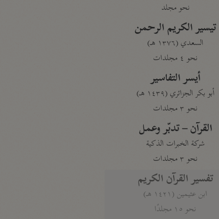
نحو مجلد
تيسير الكريم الرحمن
السعدي (١٣٧٦ هـ)
نحو ٤ مجلدات
أيسر التفاسير
أبو بكر الجزائري (١٤٣٩ هـ)
نحو ٣ مجلدات
القرآن – تدبّر وعمل
شركة الخبرات الذكية
نحو ٣ مجلدات
تفسير القرآن الكريم
ابن عثيمين (١٤٢١ هـ)
نحو ١٥ مجلدًا