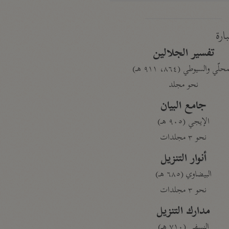
بارة
تفسير الجلالين
حلّي والسيوطي (٨٦٤، ٩١١ هـ)
نحو مجلد
جامع البيان
الإيجي (٩٠٥ هـ)
نحو ٣ مجلدات
أنوار التنزيل
البيضاوي (٦٨٥ هـ)
نحو ٣ مجلدات
مدارك التنزيل
النسفي (٧١٠ هـ)