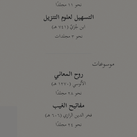
نحو ١١ مجلدًا
التسهيل لعلوم التنزيل
ابن جُزَيّ (٧٤١ هـ)
نحو ٣ مجلدات
موسوعات
روح المعاني
الآلوسي (١٢٧٠ هـ)
نحو ٢٨ مجلدًا
مفاتيح الغيب
فخر الدين الرازي (٦٠٦ هـ)
نحو ٢٤ مجلدًا