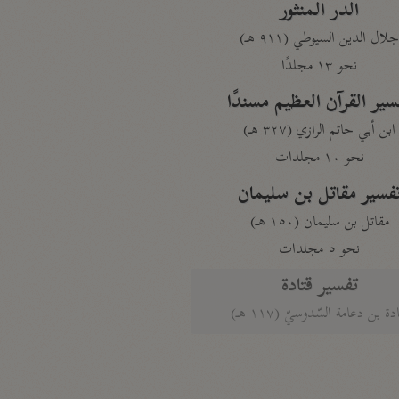
الدر المنثور
لال الدين السيوطي (٩١١ هـ)
نحو ١٣ مجلدًا
سير القرآن العظيم مسندًا
ابن أبي حاتم الرازي (٣٢٧ هـ)
نحو ١٠ مجلدات
فسير مقاتل بن سليمان
مقاتل بن سليمان (١٥٠ هـ)
نحو ٥ مجلدات
تفسير قتادة
دة بن دعامة السّدوسيّ (١١٧ هـ)