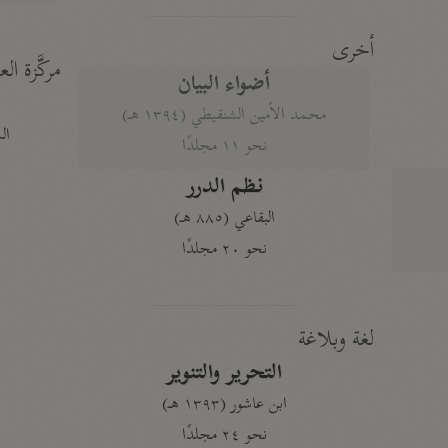
أخرى
مركَّزة الع
أضواء البيان
محمد الأمين الشنقيطي (١٣٩٤ هـ)
الم
نحو ١١ مجلدًا
نظم الدرر
البقاعي (٨٨٥ هـ)
نحو ٢٠ مجلدًا
لغة وبلاغة
التحرير والتنوير
ابن عاشور (١٣٩٣ هـ)
نحو ٢٤ مجلدًا