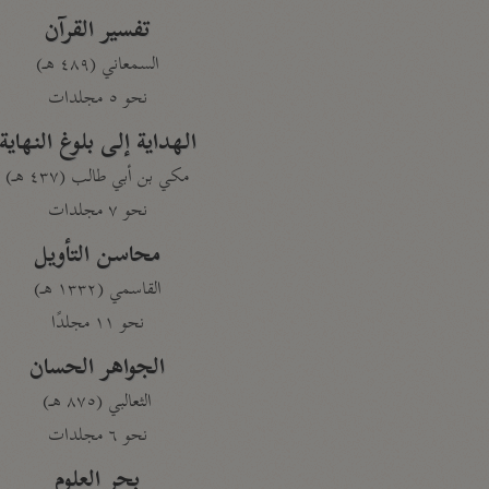
تفسير القرآن
السمعاني (٤٨٩ هـ)
نحو ٥ مجلدات
الهداية إلى بلوغ النهاية
مكي بن أبي طالب (٤٣٧ هـ)
نحو ٧ مجلدات
محاسن التأويل
القاسمي (١٣٣٢ هـ)
نحو ١١ مجلدًا
الجواهر الحسان
الثعالبي (٨٧٥ هـ)
نحو ٦ مجلدات
بحر العلوم