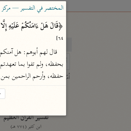
المختصر في التفسير — مركز ت
﴿قَالَ هَلۡ ءَامَنُكُمۡ عَلَیۡهِ إِلَّا 
٦٤]
بحث
تفسير
 characters for results.
حفظه، وأرحم الراحمين بمن أ
أمّهات
جامع البيان
→
ابن جرير الطبري (٣١٠ هـ)
نحو ٢٨ مجلدًا
تفسير القرآن العظيم
ابن كثير (٧٧٤ هـ)