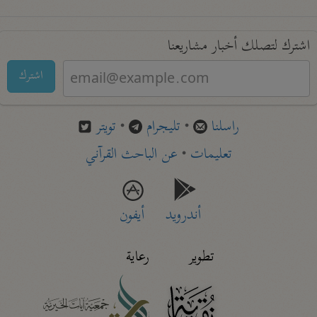
اشترك لتصلك أخبار مشاريعنا
اشترك
راسلنا
•
تليجرام
•
تويتر
تعليمات
•
عن الباحث القرآني
أندرويد
أيفون
تطوير
رعاية