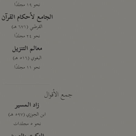
نحو ١٩ مجلدًا
الجامع لأحكام القرآن
القرطبي (٦٧١ هـ)
نحو ٢٤ مجلدًا
معالم التنزيل
البغوي (٥١٦ هـ)
نحو ١١ مجلدًا
جمع الأقوال
زاد المسير
ابن الجوزي (٥٩٧ هـ)
نحو ٥ مجلدات