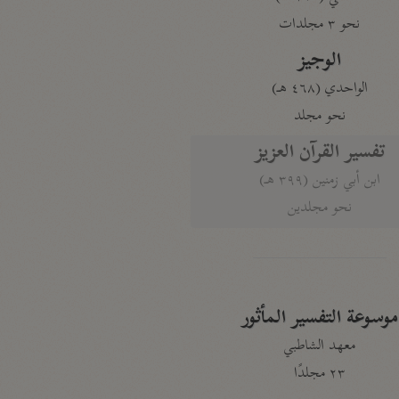
نحو ٣ مجلدات
الوجيز
الواحدي (٤٦٨ هـ)
نحو مجلد
تفسير القرآن العزيز
ابن أبي زمنين (٣٩٩ هـ)
نحو مجلدين
موسوعة التفسير المأثور
معهد الشاطبي
٢٣ مجلدًا