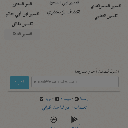
تفسير أبي السعود
الدر المنثور
تفسير السمرقندي
الكشاف للزمخشري
تفسير ابن أبي حاتم
تفسير الثعلبي
تفسير مقاتل
تفسير قتادة
اشترك لتصلك أخبار مشاريعنا
اشترك
راسلنا
•
تليجرام
•
تويتر
تعليمات
•
عن الباحث القرآني
أندرويد
أيفون