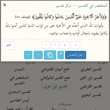
ساهم معنا في نشر القرآن والعلم الشرعي
✕
المختصر في التفسير — مركز تفسير
الباحث القرآني
﴿وَلَأَجۡرُ ٱلۡـَٔاخِرَةِ خَیۡرࣱ لِّلَّذِینَ ءَامَنُوا۟ وَكَانُوا۟ یَتَّقُونَ﴾ 
[يوسف ٥٧]
ولَثوابُ الله الذي أعدّه في الآخرة خير من ثواب الدنيا للذين آمنوا بالله 
بحث
تفسير
علوم
مصاحف
معاجم
وكانوا يتقونه بامتثال أوامره واجتناب نواهيه.
→
←
↑
↓
أغلق
Type 2 or more characters for results.
حول المصدر
ا+
ا-
Type 1 or more
أمّهات
عامّة
معاصرة
characters for results.
تفسير الطبري
فتح البيان للقنوجي
الميسر
تفسير ابن كثير
فتح القدير للشوكاني
المختصر في
التفسير
تفسير القرطبي
تفسير ابن جزي
تفسير السعدي
تفسير البغوي
أيسر التفاسير
موسوعات
القرآن – تدبر وعمل