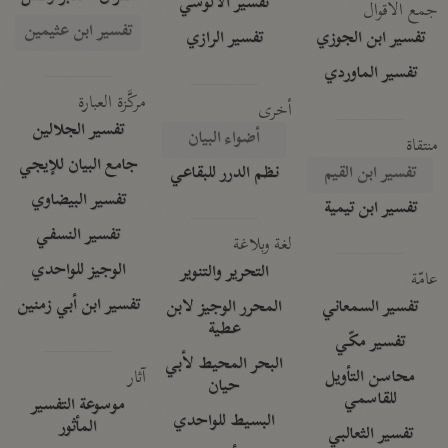
تفسير الآلوسي
جمع الأقوال
تفسير ابن عثيمين
تفسير ابن الجوزي
تفسير الرازي
تفسير الماوردي
مركَّزة العبارة
أخرى
تفسير الجلالين
أضواء البيان
منتقاة
جامع البيان للإيجي
تفسير ابن القيم
نظم الدرر للبقاعي
تفسير البيضاوي
تفسير ابن تيمية
تفسير النسفي
لغة وبلاغة
الوجيز للواحدي
التحرير والتنوير
عامّة
تفسير ابن أبي زمنين
تفسير السمعاني
المحرر الوجيز لابن
عطية
تفسير مكّي
البحر المحيط لأبي
آثار
محاسن التأويل
حيان
للقاسمي
موسوعة التفسير
البسيط للواحدي
المأثور
تفسير الثعالبي