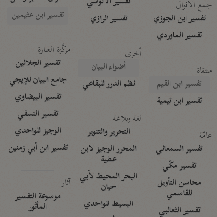
تفسير الآلوسي
جمع الأقوال
تفسير ابن عثيمين
تفسير ابن الجوزي
تفسير الرازي
تفسير الماوردي
مركَّزة العبارة
أخرى
تفسير الجلالين
أضواء البيان
منتقاة
جامع البيان للإيجي
تفسير ابن القيم
نظم الدرر للبقاعي
تفسير البيضاوي
تفسير ابن تيمية
تفسير النسفي
لغة وبلاغة
الوجيز للواحدي
التحرير والتنوير
عامّة
تفسير ابن أبي زمنين
تفسير السمعاني
المحرر الوجيز لابن
عطية
تفسير مكّي
البحر المحيط لأبي
آثار
محاسن التأويل
حيان
للقاسمي
موسوعة التفسير
البسيط للواحدي
المأثور
تفسير الثعالبي