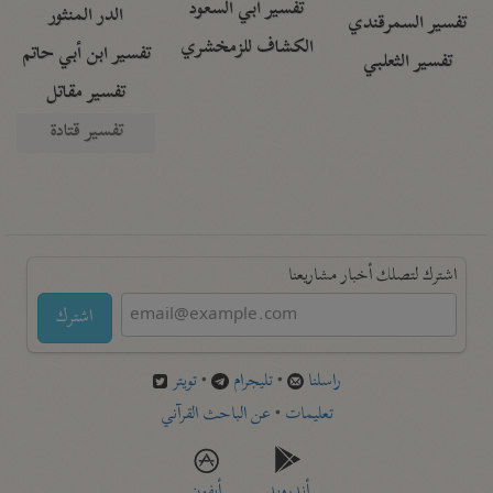
تفسير أبي السعود
الدر المنثور
تفسير السمرقندي
الكشاف للزمخشري
تفسير ابن أبي حاتم
تفسير الثعلبي
تفسير مقاتل
تفسير قتادة
اشترك لتصلك أخبار مشاريعنا
اشترك
راسلنا
•
تليجرام
•
تويتر
تعليمات
•
عن الباحث القرآني
أندرويد
أيفون