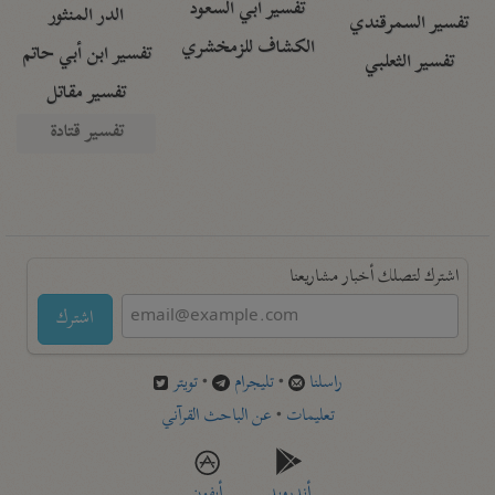
تفسير أبي السعود
الدر المنثور
تفسير السمرقندي
الكشاف للزمخشري
تفسير ابن أبي حاتم
تفسير الثعلبي
تفسير مقاتل
تفسير قتادة
اشترك لتصلك أخبار مشاريعنا
اشترك
راسلنا
•
تليجرام
•
تويتر
تعليمات
•
عن الباحث القرآني
أندرويد
أيفون