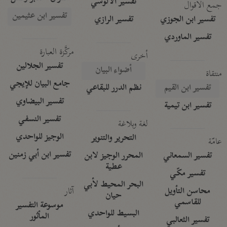
تفسير الآلوسي
جمع الأقوال
تفسير ابن عثيمين
تفسير ابن الجوزي
تفسير الرازي
تفسير الماوردي
مركَّزة العبارة
أخرى
تفسير الجلالين
أضواء البيان
منتقاة
جامع البيان للإيجي
تفسير ابن القيم
نظم الدرر للبقاعي
تفسير البيضاوي
تفسير ابن تيمية
تفسير النسفي
لغة وبلاغة
الوجيز للواحدي
التحرير والتنوير
عامّة
تفسير ابن أبي زمنين
تفسير السمعاني
المحرر الوجيز لابن
عطية
تفسير مكّي
البحر المحيط لأبي
آثار
محاسن التأويل
حيان
للقاسمي
موسوعة التفسير
البسيط للواحدي
المأثور
تفسير الثعالبي